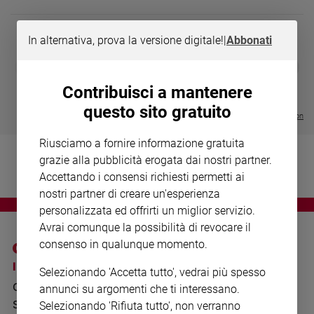
Chiesa
Chiesa
In alternativa, prova la versione digitale!
|
Abbonati
Fede
DIARIO G 2026-27
COLLANA ARS
❮
❯
e
LE GRANDI BASILICHE ITALIANE
€ 8,90
1 - 2
- € 8,90
spiritualità
- VOL DA 1 AL 5
€ 18,50
Contribuisci a mantenere
€ 64,50
Santi
questo sito gratuito
Visualizza tutte le collection
Devozione
e
Riusciamo a fornire informazione gratuita
fede
grazie alla pubblicità erogata dai nostri partner.
Parola
Accettando i consensi richiesti permetti ai
del
nostri partner di creare un'esperienza
giorno
personalizzata ed offrirti un miglior servizio.
Santo
Avrai comunque la possibilità di revocare il
del
consenso in qualunque momento.
giorno
I SITI SAN PAOLO
NOTE LEGALI
Selezionando 'Accetta tutto', vedrai più spesso
Società
GRUPPO EDITORIALE
PRIVACY POLICY
e
annunci su argomenti che ti interessano.
valori
SAN PAOLO
Selezionando 'Rifiuta tutto', non verranno
INFORMATIVA