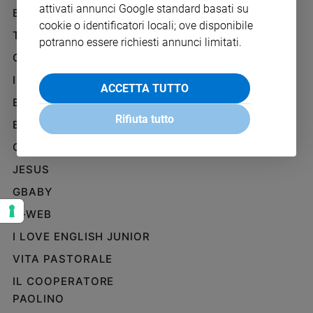
attivati annunci Google standard basati su
Ambiente
BENESSERE
WHISTLEBLOWING
e
cookie o identificatori locali; ove disponibile
SOCIAL
TELENOVA
Creato
potranno essere richiesti annunci limitati.
Volontariato
GAZZETTA D'ALBA
Diritti
IL GIORNALINO
ACCETTA TUTTO
Aziende
EDICOLA SAN PAOLO
di
Rifiuta tutto
valore
EDIZIONI SAN PAOLO
Caso
CREDERE
della
JESUS
settimana
Migranti
GBABY
Diversità
G-WEB
e
inclusione
I LOVE ENGLISH JUNIOR
Costume
VITA PASTORALE
IL COOPERATORE
Cultura
e
PAOLINO
spettacoli