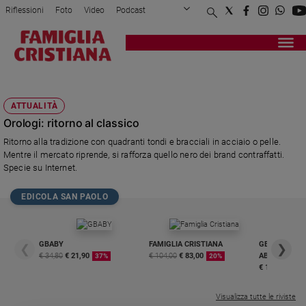
Riflessioni
Foto
Video
Podcast
Privacy Policy
Chi siamo
Contatti
Pubblicità
Attualità
Registrati
Redazione
Italia
QUADRANTI
Cronaca
ATTUALITÀ
Politica
Orologi: ritorno al classico
Mondo
Ritorno alla tradizione con quadranti tondi e bracciali in acciaio o pelle.
Economia
Mentre il mercato riprende, si rafforza quello nero dei brand contraffatti.
Legalità
Specie su Internet.
e
giustizia
EDICOLA SAN PAOLO
Sport
Interviste
GBABY
FAMIGLIA CRISTIANA
GBABY DIGITA
❮
❯
Papa
€ 34,80
€ 21,90
€ 104,00
€ 83,00
ABBONAMEN
37%
20%
€ 16,99
Papa
Visualizza tutte le riviste