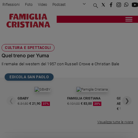
Riflessioni
Foto
Video
Podcast
Privacy Policy
Chi siamo
Contatti
Pubblicità
Attualità
Registrati
Redazione
Italia
QUEL TRENO PER YUMA
Cronaca
CULTURA E SPETTACOLI
Politica
Quel treno per Yuma
Mondo
Il remake del western del 1957 con Russell Crowe e Christian Bale
Economia
Legalità
EDICOLA SAN PAOLO
e
giustizia
Sport
GBABY
FAMIGLIA CRISTIANA
GBABY DIGITA
❮
❯
Interviste
€ 34,80
€ 21,90
€ 104,00
€ 83,00
ABBONAMEN
37%
20%
€ 16,99
Papa
Visualizza tutte le riviste
Papa