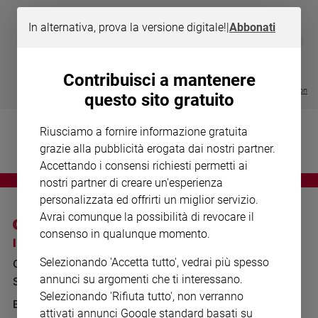
Chiesa
Chiesa
In alternativa, prova la versione digitale!
|
Abbonati
DIARIO G 2026-27
COLLANA ARS
❮
❯
LE GRANDI BASILICHE ITALIANE
€ 8,90
1 - 2
- € 8,90
Fede
- VOL DA 1 AL 5
€ 18,50
e
€ 64,50
Contribuisci a mantenere
spiritualità
Visualizza tutte le collection
questo sito gratuito
Santi
Devozione
Riusciamo a fornire informazione gratuita
e
grazie alla pubblicità erogata dai nostri partner.
fede
Accettando i consensi richiesti permetti ai
Parola
nostri partner di creare un'esperienza
del
personalizzata ed offrirti un miglior servizio.
giorno
Avrai comunque la possibilità di revocare il
Santo
consenso in qualunque momento.
del
I SITI SAN PAOLO
NOTE LEGALI
giorno
Selezionando 'Accetta tutto', vedrai più spesso
GRUPPO EDITORIALE
PRIVACY POLICY
annunci su argomenti che ti interessano.
Società
SAN PAOLO
INFORMATIVA
e
Selezionando 'Rifiuta tutto', non verranno
valori
BENESSERE
WHISTLEBLOWING
attivati annunci Google standard basati su