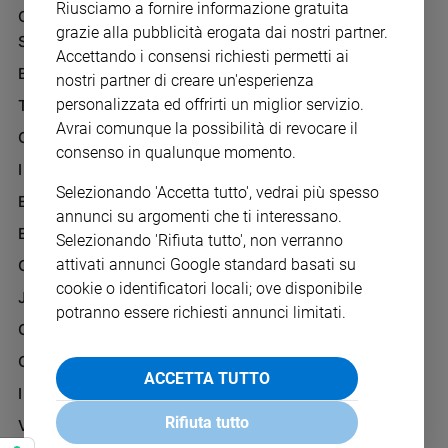
Chiesa
Riusciamo a fornire informazione gratuita
GRUPPO EDITORIALE
PRIVACY POLICY
grazie alla pubblicità erogata dai nostri partner.
Chiesa
SAN PAOLO
INFORMATIVA
Accettando i consensi richiesti permetti ai
BENESSERE
WHISTLEBLOWING
Fede
nostri partner di creare un'esperienza
SOCIAL
e
personalizzata ed offrirti un miglior servizio.
TELENOVA
spiritualità
Avrai comunque la possibilità di revocare il
GAZZETTA D'ALBA
Santi
consenso in qualunque momento.
IL GIORNALINO
Devozione
Selezionando 'Accetta tutto', vedrai più spesso
e
EDICOLA SAN PAOLO
fede
annunci su argomenti che ti interessano.
EDIZIONI SAN PAOLO
Selezionando 'Rifiuta tutto', non verranno
Parola
del
attivati annunci Google standard basati su
CREDERE
giorno
cookie o identificatori locali; ove disponibile
JESUS
Santo
potranno essere richiesti annunci limitati.
GBABY
del
giorno
G-WEB
ACCETTA TUTTO
I LOVE ENGLISH JUNIOR
Società
e
Rifiuta tutto
VITA PASTORALE
valori