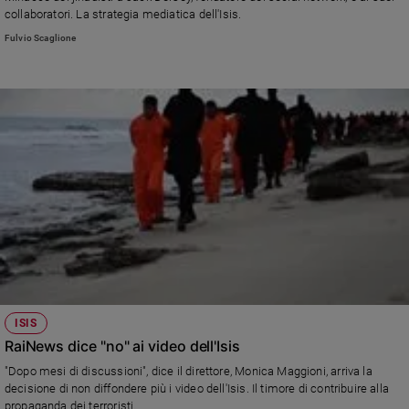
Chiesa
collaboratori. La strategia mediatica dell'Isis.
Chiesa
Fulvio Scaglione
Fede
e
spiritualità
Santi
Devozione
e
fede
Parola
del
giorno
Santo
del
giorno
ISIS
RaiNews dice "no" ai video dell'Isis
Società
"Dopo mesi di discussioni", dice il direttore, Monica Maggioni, arriva la
e
decisione di non diffondere più i video dell'Isis. Il timore di contribuire alla
valori
propaganda dei terroristi.