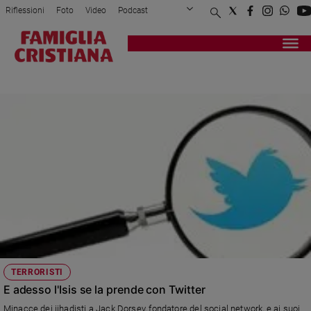
Riflessioni
Foto
Video
Podcast
Privacy Policy
Chi siamo
Contatti
Pubblicità
Attualità
Registrati
Redazione
Italia
RAINEWS
Cronaca
Politica
Mondo
Economia
Legalità
e
giustizia
Sport
Interviste
Papa
TERRORISTI
Papa
E adesso l'Isis se la prende con Twitter
Minacce dei jihadisti a Jack Dorsey, fondatore del social network, e ai suoi