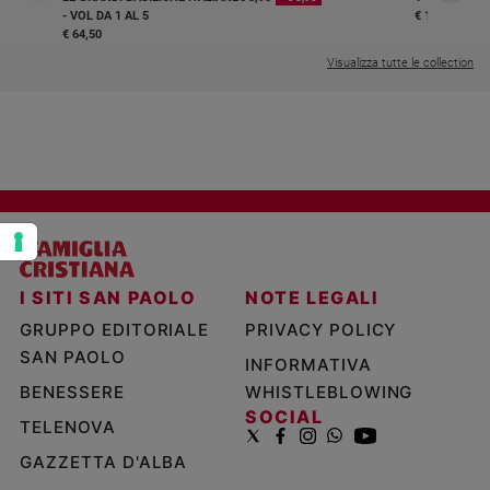
- VOL DA 1 AL 5
€ 18,50
Policy
€ 64,50
Visualizza tutte le collection
Chi
siamo
Contatti
Pubblicità
Registrati
I SITI SAN PAOLO
NOTE LEGALI
GRUPPO EDITORIALE
PRIVACY POLICY
Redazione
SAN PAOLO
INFORMATIVA
BENESSERE
WHISTLEBLOWING
Social
SOCIAL
TELENOVA
GAZZETTA D'ALBA