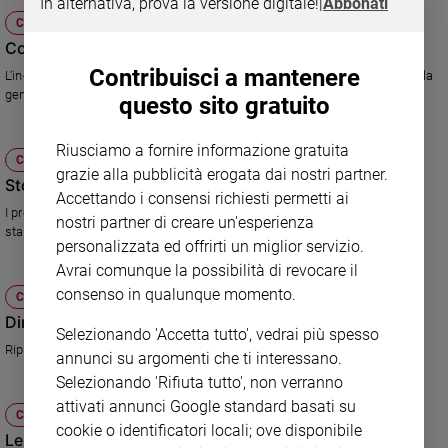
In alternativa, prova la versione digitale!
|
Abbonati
CULTURA E SPETTACOLI
Sanremo
Cos'è lo spread?
2026
Contribuisci a mantenere
Cinema,
L'inchiesta di Rainews su un termine fino a pochi mesi fa sconosciuto alla
Tv
gente comune
questo sito gratuito
e
streaming
Riusciamo a fornire informazione gratuita
CULTURA E SPETTACOLI
Libri
grazie alla pubblicità erogata dai nostri partner.
Storie di genialità italiana a L'inchiesta
Musica
Accettando i consensi richiesti permetti ai
I programma di Rainews racconta le scoperte di tre connazionali che si
Arte
nostri partner di creare un'esperienza
stanno facendo onore nel mondo
personalizzata ed offrirti un miglior servizio.
Famiglia
Avrai comunque la possibilità di revocare il
ed
educazione
consenso in qualunque momento.
CULTURA E SPETTACOLI
Diritti: altre voci - Noi e loro
Genitori
Selezionando 'Accetta tutto', vedrai più spesso
e
Riprende la rubrica sociale di Rainews
annunci su argomenti che ti interessano.
figli
Selezionando 'Rifiuta tutto', non verranno
Nonni
attivati annunci Google standard basati su
CULTURA E SPETTACOLI
Coppia
cookie o identificatori locali; ove disponibile
Le manifestazioni degli studenti in diretta
Scuola