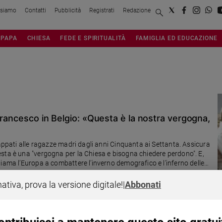
 siamo
Contatti
Pubblicità
Registrati
Redazione
PAPA
CHIESA
FEDE E SPIRITUALITÀ
FAMIGLIA ED EDUCAZIONE
Francesco in Belgio: «Questa è la nostra vergogna,
rappati alle ragazze madri dagli anni Cinquanta ai Settanta. Assicura
sta è una "vergogna per la Chiesa e bisogna chiedere perdono". E,
iama l’Europa a combattere l’inverno demografico e l’inferno delle
nativa, prova la versione digitale!
|
Abbonati