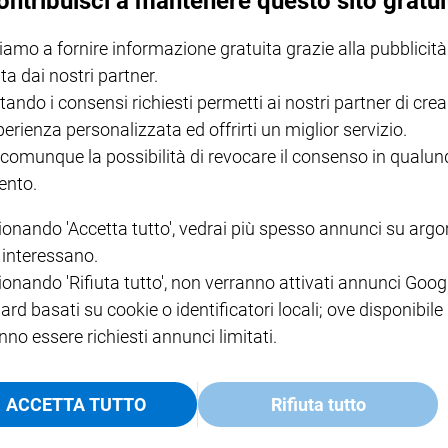
ontribuisci a mantenere questo sito gratui
iamo a fornire informazione gratuita grazie alla pubblicità
ta dai nostri partner.
NOTE LEGALI
tando i consensi richiesti permetti ai nostri partner di crea
PAOLO
PRIVACY POLICY
perienza personalizzata ed offrirti un miglior servizio.
INFORMATIVA WHISTLEBL
 comunque la possibilità di revocare il consenso in qualu
SOCIAL
nto.
ionando 'Accetta tutto', vedrai più spesso annunci su arg
i interessano.
ionando 'Rifiuta tutto', non verranno attivati annunci Goog
ard basati su cookie o identificatori locali; ove disponibile
nno essere richiesti annunci limitati.
ACCETTA TUTTO
Rifiuta tutto