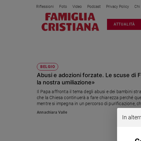
Riflessioni
Foto
Video
Podcast
Privacy Policy
Chi
Attualità
ATTUALITÀ
Italia
Cronaca
Politica
RE DEL BELGIO
Mondo
Economia
BELGIO
Abusi e adozioni forzate. Le scuse di 
Legalità
e
la nostra umiliazione»
giustizia
Il Papa affronta il tema degli abusi e dei bambini st
Sport
che la Chiesa continuerà a fare chiarezza perché que
mentre si impegna in un percorso di purificazione, ch
Interviste
guerre. In serta l'incontro con 15 vittime di abusi
Annachiara Valle
In alter
Papa
Papa