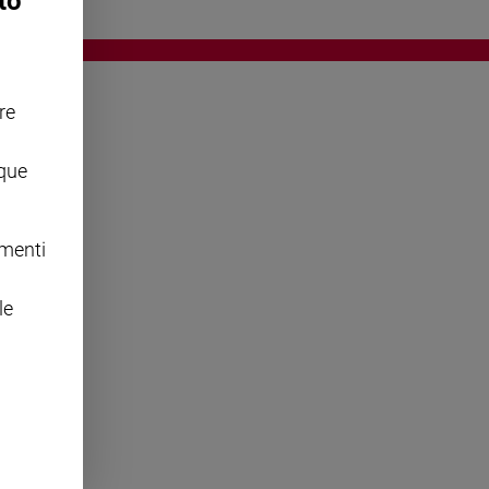
to
re
OWING
nque
omenti
le