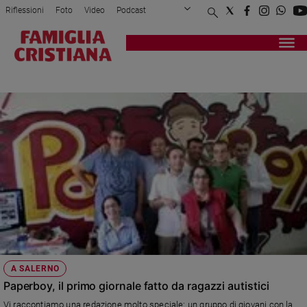
Riflessioni
Foto
Video
Podcast
Privacy Policy
Chi siamo
Contatti
Pubblicità
Attualità
Registrati
Redazione
Italia
REDAZIONE
Cronaca
Politica
Mondo
Economia
Legalità
e
giustizia
Sport
Interviste
Papa
A SALERNO
Papa
Paperboy, il primo giornale fatto da ragazzi autistici
Vi raccontiamo una redazione molto speciale: un gruppo di giovani con la