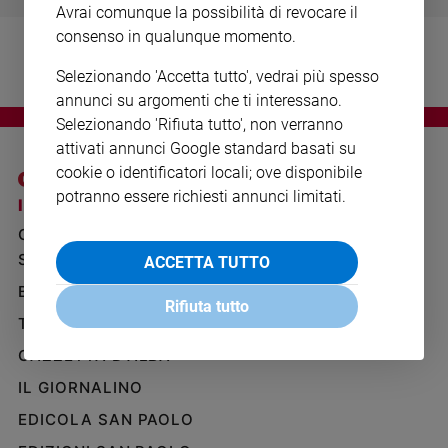
Avrai comunque la possibilità di revocare il
Ambiente
e
consenso in qualunque momento.
Creato
Selezionando 'Accetta tutto', vedrai più spesso
Volontariato
annunci su argomenti che ti interessano.
Diritti
Selezionando 'Rifiuta tutto', non verranno
Aziende
attivati annunci Google standard basati su
di
cookie o identificatori locali; ove disponibile
valore
potranno essere richiesti annunci limitati.
Caso
I SITI SAN PAOLO
NOTE LEGALI
della
GRUPPO EDITORIALE
PRIVACY POLICY
settimana
SAN PAOLO
ACCETTA TUTTO
INFORMATIVA
Migranti
BENESSERE
WHISTLEBLOWING
Diversità
Rifiuta tutto
SOCIAL
e
TELENOVA
inclusione
GAZZETTA D'ALBA
Costume
IL GIORNALINO
Cultura
EDICOLA SAN PAOLO
e
spettacoli