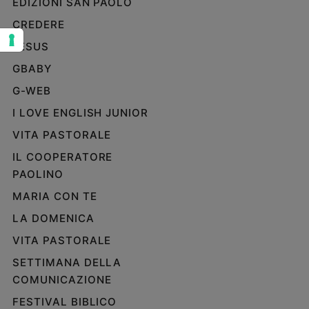
EDIZIONI SAN PAOLO
Sanremo
CREDERE
2026
JESUS
Cinema,
Tv
GBABY
e
G-WEB
streaming
I LOVE ENGLISH JUNIOR
Libri
Musica
VITA PASTORALE
Arte
IL COOPERATORE
PAOLINO
Famiglia
ed
MARIA CON TE
educazione
LA DOMENICA
Genitori
e
VITA PASTORALE
figli
SETTIMANA DELLA
Nonni
COMUNICAZIONE
Coppia
FESTIVAL BIBLICO
Scuola