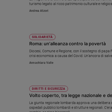
turismo legato al ricco patrimonio culturale e religios
Ambiente
e
Andrea Atzori
Creato
Volontariato
Diritti
Aziende
SOLIDARIETÀ
di
Roma: un'alleanza contro la povertà
valore
Caso
Diocesi, Comune e Regione, con il sostegno di papa 
crisi economica a causa del Covid. Un'ancora di salve
della
settimana
Annachiara Valle
Migranti
Diversità
e
inclusione
DIRITTI E SICUREZZA
Costume
Volto coperto, tra legge nazionale e d
Cultura
La giunta regionale lombarda approva una delibera ch
e
ospedali pubblici lombardi e strutture regionali. C'e
spettacoli