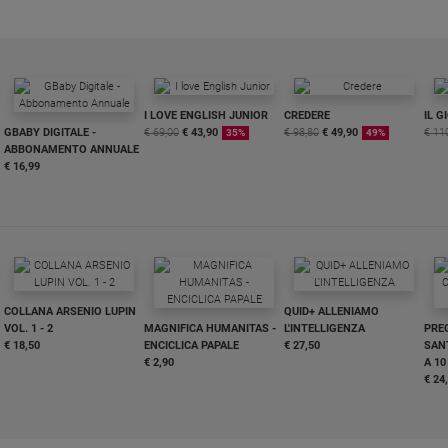
I LOVE ENGLISH JUNIOR
CREDERE
IL G
GBABY DIGITALE -
€ 69,00
€ 43,90
€ 98,80
€ 49,90
€ 11
35%
49%
ABBONAMENTO ANNUALE
€ 16,99
COLLANA ARSENIO LUPIN
QUID+ ALLENIAMO
VOL. 1 - 2
MAGNIFICA HUMANITAS -
L'INTELLIGENZA
PRE
€ 18,50
ENCICLICA PAPALE
€ 27,50
SANT
€ 2,90
A 10
€ 24