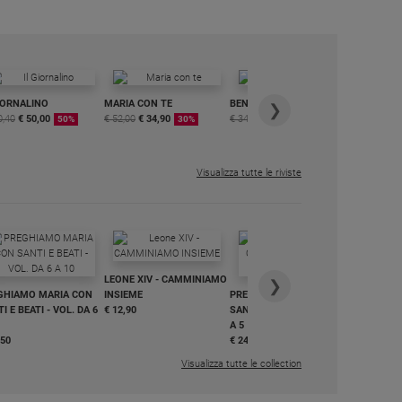
IORNALINO
MARIA CON TE
BENESSERE
6 RIVISTE
❯
0,40
€ 50,00
€ 52,00
€ 34,90
€ 34,80
€ 29,90
DIGITALE
50%
30%
15%
MENSILE
€ 6,99
Visualizza tutte le riviste
IN DIALO
LEONE XIV - CAMMINIAMO
€ 34,90
❯
GHIAMO MARIA CON
INSIEME
PREGHIAMO MARIA CON
I E BEATI - VOL. DA 6
€ 12,90
SANTI E BEATI - VOL. DA 1
A 5
,50
€ 24,50
Visualizza tutte le collection