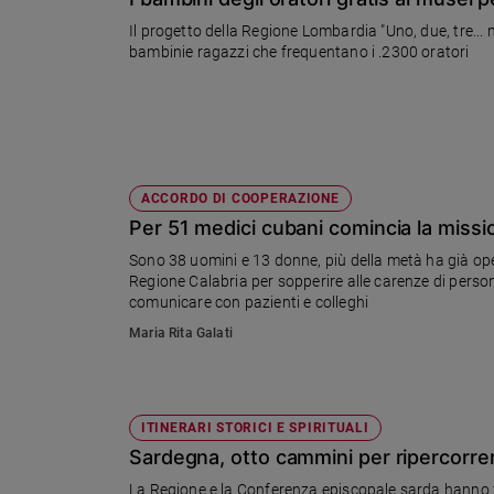
Chiesa
Il progetto della Regione Lombardia "Uno, due, tre...
Chiesa
bambinie ragazzi che frequentano i .2300 oratori
Fede
e
spiritualità
Santi
Devozione
ACCORDO DI COOPERAZIONE
e
Per 51 medici cubani comincia la missi
fede
Sono 38 uomini e 13 donne, più della metà ha già oper
Parola
Regione Calabria per sopperire alle carenze di person
del
comunicare con pazienti e colleghi
giorno
Maria Rita Galati
Santo
del
giorno
ITINERARI STORICI E SPIRITUALI
Società
Sardegna, otto cammini per ripercorrere
e
valori
La Regione e la Conferenza episcopale sarda hanno fi