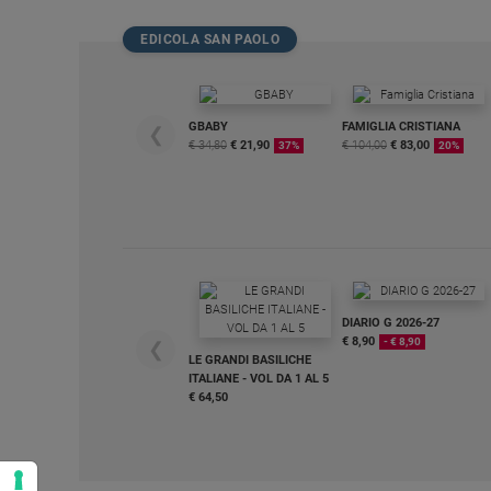
Policy
EDICOLA SAN PAOLO
Chi
siamo
GBABY
FAMIGLIA CRISTIANA
❮
€ 34,80
€ 21,90
€ 104,00
€ 83,00
37%
20%
Contatti
Pubblicità
Registrati
DIARIO G 2026-27
€ 8,90
- € 8,90
❮
Redazione
LE GRANDI BASILICHE
ITALIANE - VOL DA 1 AL 5
€ 64,50
Social