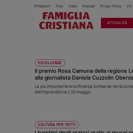
Riflessioni
Foto
Video
Podcast
Privacy Policy
Chi
Attualità
ATTUALITÀ
Italia
Cronaca
Politica
REGIONE
Mondo
Economia
ECCELLENZE
Il premio Rosa Camuna della regione L
Legalità
e
alla giornalista Daniela Cuzzolin Obero
giustizia
La più importante onorificenza lombarda verrà conseg
Sport
dell'imprenditoria il 29 maggio
Interviste
Papa
Papa
CULTURA PER TUTTI
I bambini degli oratori gratis ai musei 