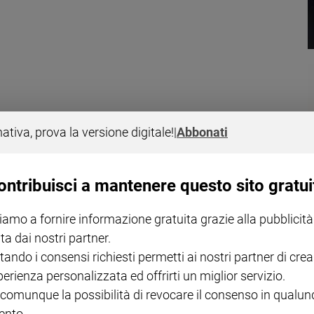
nativa, prova la versione digitale!
|
Abbonati
ontribuisci a mantenere questo sito gratui
iamo a fornire informazione gratuita grazie alla pubblicità
ta dai nostri partner.
tando i consensi richiesti permetti ai nostri partner di crea
mafia 19 anni fa è stata messa all'asta, ignorando i progetti di riutilizzo
perienza personalizzata ed offrirti un miglior servizio.
ni, torni alla criminalità organizzata.
 comunque la possibilità di revocare il consenso in qualu
nto.