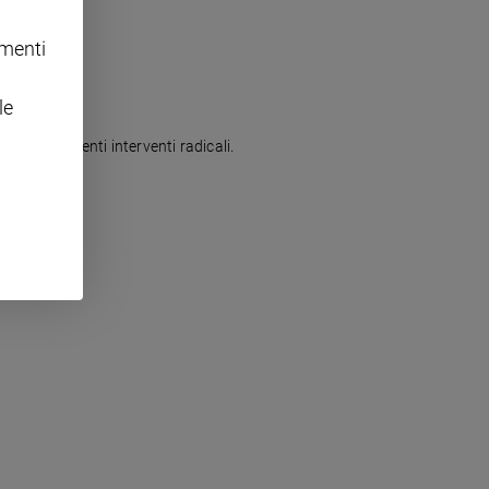
omenti
le
o: sono urgenti interventi radicali.