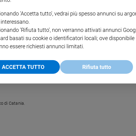
ionando 'Accetta tutto', vedrai più spesso annunci su arg
i interessano.
ionando 'Rifiuta tutto', non verranno attivati annunci Goog
ard basati su cookie o identificatori locali; ove disponibile
egi e corrotta e la situazione delle famiglie non è mai stato tanto profond
nno essere richiesti annunci limitati.
ACCETTA TUTTO
Rifiuta tutto
co di Catania.