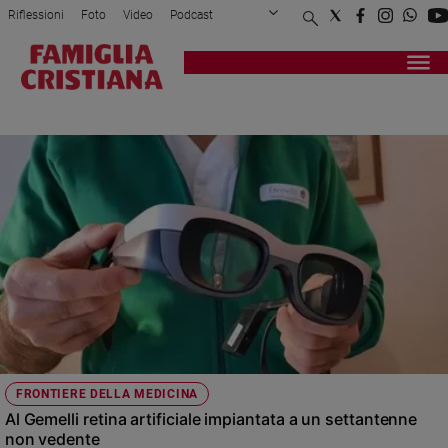
Riflessioni
Foto
Video
Podcast
Privacy Policy
Chi siamo
Contatti
Pubblicità
Attualità
Registrati
Redazione
Italia
RETINA ARTIFICIALE
Cronaca
Politica
Mondo
Economia
Legalità
e
giustizia
Sport
Interviste
Papa
FRONTIERE DELLA MEDICINA
Papa
Al Gemelli retina artificiale impiantata a un settantenne
non vedente