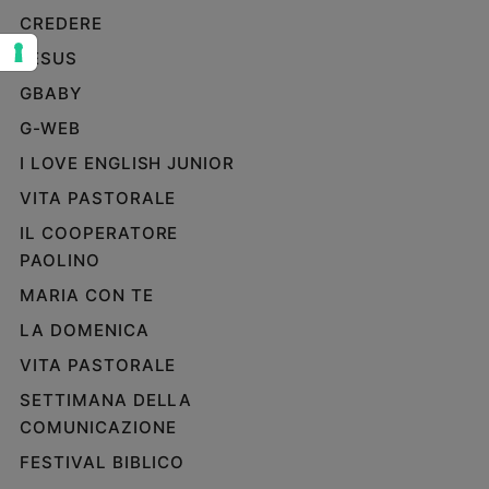
CREDERE
Sanremo
2026
JESUS
Cinema,
GBABY
Tv
e
G-WEB
streaming
I LOVE ENGLISH JUNIOR
Libri
VITA PASTORALE
Musica
IL COOPERATORE
Arte
PAOLINO
Famiglia
MARIA CON TE
ed
educazione
LA DOMENICA
Genitori
VITA PASTORALE
e
SETTIMANA DELLA
figli
COMUNICAZIONE
Nonni
Coppia
FESTIVAL BIBLICO
Scuola