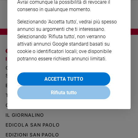
Avrai comunque la possibilità di revocare il
Ambiente
consenso in qualunque momento.
e
Creato
Selezionando 'Accetta tutto', vedrai più spesso
Volontariato
annunci su argomenti che ti interessano.
Diritti
Selezionando 'Rifiuta tutto', non verranno
Aziende
attivati annunci Google standard basati su
di
cookie o identificatori locali; ove disponibile
valore
potranno essere richiesti annunci limitati.
I SITI SAN PAOLO
NOTE LEGALI
Caso
GRUPPO EDITORIALE
PRIVACY POLICY
della
settimana
SAN PAOLO
INFORMATIVA
ACCETTA TUTTO
Migranti
BENESSERE
WHISTLEBLOWING
Diversità
SOCIAL
Rifiuta tutto
TELENOVA
e
inclusione
GAZZETTA D'ALBA
Costume
IL GIORNALINO
EDICOLA SAN PAOLO
Cultura
e
EDIZIONI SAN PAOLO
spettacoli