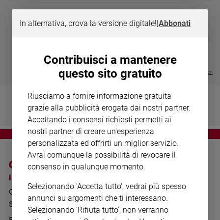
Chiesa
Chiesa
In alternativa, prova la versione digitale!
|
Abbonati
DIARIO G 2026-27
COLLANA ARS
❮
❯
Fede
LE GRANDI BASILICHE ITALIANE
€ 8,90
1 - 2
- € 8,90
e
- VOL DA 1 AL 5
€ 18,50
spiritualità
Contribuisci a mantenere
€ 64,50
questo sito gratuito
Santi
Visualizza tutte le collection
Devozione
e
Riusciamo a fornire informazione gratuita
fede
grazie alla pubblicità erogata dai nostri partner.
Parola
Accettando i consensi richiesti permetti ai
del
nostri partner di creare un'esperienza
giorno
personalizzata ed offrirti un miglior servizio.
Santo
Avrai comunque la possibilità di revocare il
del
consenso in qualunque momento.
giorno
I SITI SAN PAOLO
NOTE LEGALI
Selezionando 'Accetta tutto', vedrai più spesso
GRUPPO EDITORIALE
PRIVACY POLICY
Società
annunci su argomenti che ti interessano.
e
SAN PAOLO
INFORMATIVA
Selezionando 'Rifiuta tutto', non verranno
valori
BENESSERE
WHISTLEBLOWING