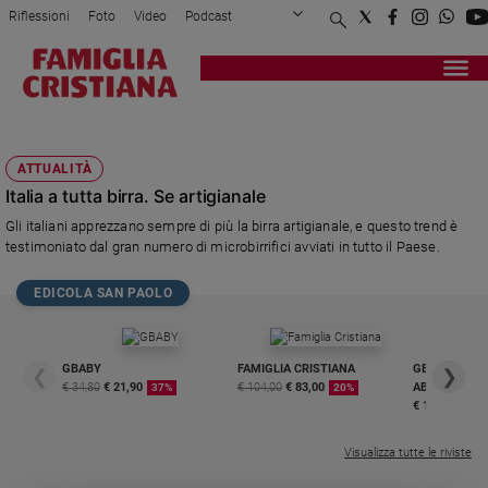
Riflessioni
Foto
Video
Podcast
Privacy Policy
Chi siamo
Contatti
Pubblicità
Attualità
Registrati
Redazione
Italia
RICETTE CON BIRRA
Cronaca
ATTUALITÀ
Politica
Italia a tutta birra. Se artigianale
Mondo
Gli italiani apprezzano sempre di più la birra artigianale, e questo trend è
Economia
testimoniato dal gran numero di microbirrifici avviati in tutto il Paese.
Legalità
e
EDICOLA SAN PAOLO
giustizia
Sport
Interviste
GBABY
FAMIGLIA CRISTIANA
GBABY DIGITA
❮
❯
€ 34,80
€ 21,90
€ 104,00
€ 83,00
ABBONAMEN
37%
20%
Papa
€ 16,99
Papa
Visualizza tutte le riviste