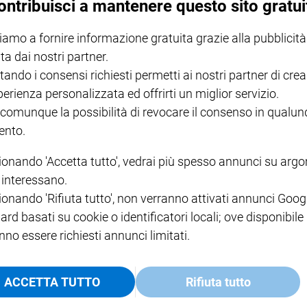
ontribuisci a mantenere questo sito gratui
iamo a fornire informazione gratuita grazie alla pubblicità
NOTE LEGALI
ta dai nostri partner.
PAOLO
PRIVACY POLICY
tando i consensi richiesti permetti ai nostri partner di crea
INFORMATIVA WHISTLEBL
perienza personalizzata ed offrirti un miglior servizio.
SOCIAL
 comunque la possibilità di revocare il consenso in qualu
nto.
ionando 'Accetta tutto', vedrai più spesso annunci su arg
i interessano.
ionando 'Rifiuta tutto', non verranno attivati annunci Goog
ard basati su cookie o identificatori locali; ove disponibile
nno essere richiesti annunci limitati.
ACCETTA TUTTO
Rifiuta tutto