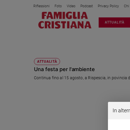
Riflessioni
Foto
Video
Podcast
Privacy Policy
Chi
Attualità
ATTUALITÀ
Italia
Cronaca
Politica
RISPESCIA
Mondo
Economia
ATTUALITÀ
Una festa per l'ambiente
Legalità
e
Continua fino al 15 agosto, a Rispescia, in povincia 
giustizia
Sport
Interviste
Papa
In alter
Papa