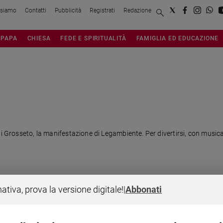
 siamo
Contatti
Pubblicità
Registrati
Redazione
PAPA
CHIESA
FEDE E SPIRITUALITÀ
FAMIGLIA ED EDUCAZIONE
di Grosseto, la manifestazione di Legambiente. Per divertirsi, con musica
nativa, prova la versione digitale!
|
Abbonati