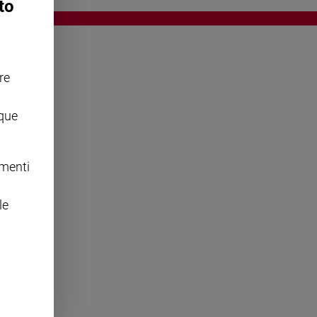
to
re
OWING
nque
omenti
le