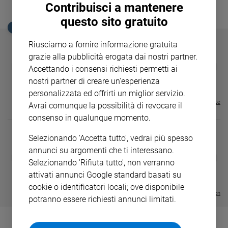
Contribuisci a mantenere
Ambiente
e
questo sito gratuito
Creato
EDICOLA SAN PAOLO
Volontariato
Riusciamo a fornire informazione gratuita
Diritti
grazie alla pubblicità erogata dai nostri partner.
GBABY
FAMIGLIA CRISTIANA
GBABY DIGITA
❮
❯
Aziende
Accettando i consensi richiesti permetti ai
€ 34,80
€ 21,90
€ 104,00
€ 83,00
ABBONAMEN
37%
20%
di
nostri partner di creare un'esperienza
€ 16,99
valore
personalizzata ed offrirti un miglior servizio.
Caso
Visualizza tutte le riviste
Avrai comunque la possibilità di revocare il
della
consenso in qualunque momento.
settimana
Migranti
Selezionando 'Accetta tutto', vedrai più spesso
annunci su argomenti che ti interessano.
Diversità
DIARIO G 2026-27
COLLANA ARS
❮
❯
e
Selezionando 'Rifiuta tutto', non verranno
LE GRANDI BASILICHE ITALIANE
€ 8,90
1 - 2
- € 8,90
inclusione
- VOL DA 1 AL 5
€ 18,50
attivati annunci Google standard basati su
€ 64,50
Costume
cookie o identificatori locali; ove disponibile
Visualizza tutte le collection
potranno essere richiesti annunci limitati.
Cultura
e
spettacoli