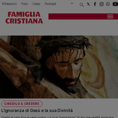
Riflessioni
Foto
Video
Podcast
Privacy Policy
Chi siamo
Contatti
Pubblicità
Attualità
Registrati
Redazione
Italia
RISURRREZIONE
Cronaca
Politica
Mondo
Economia
Legalità
e
giustizia
Sport
Interviste
Papa
CHIEDILO A CREDERE
Papa
L'ignoranza di Gesù e la sua Divinità
Cristo è vero Dio e vero uomo. La sua “ignoranza” di alcune realtà esprime