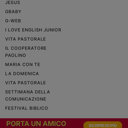
JESUS
e
giovani
GBABY
Adolescenza
G-WEB
Bioetica
I LOVE ENGLISH JUNIOR
VITA PASTORALE
IL COOPERATORE
Vai
PAOLINO
MARIA CON TE
Riflessioni
LA DOMENICA
Foto
VITA PASTORALE
SETTIMANA DELLA
Video
COMUNICAZIONE
FESTIVAL BIBLICO
Podcast
Privacy