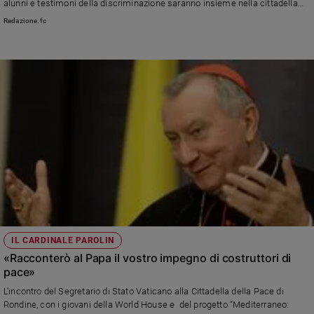
alunni e testimoni della discriminazione saranno insieme nella cittadella
della Pace di Arezzo per costruire un futuro di unione e armonia. Presente
Sanremo
Redazione.fc
da remoto il ministro dell’Istruzione Patrizio Bianchi
2026
Cinema,
Tv
e
streaming
Libri
Musica
Arte
Famiglia
ed
educazione
Genitori
IL CARDINALE PAROLIN
e
«Racconterò al Papa il vostro impegno di costruttori di
figli
pace»
Nonni
L'incontro del Segretario di Stato Vaticano alla Cittadella della Pace di
Coppia
Rondine, con i giovani della World House e del progetto “Mediterraneo:
Scuola