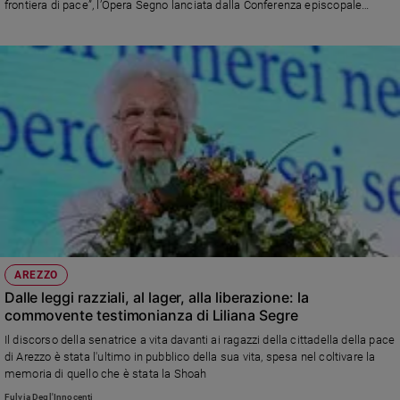
frontiera di pace”, l’Opera Segno lanciata dalla Conferenza episcopale
e
italiana (Cei) un anno fa, a Bari. I ragazzi, una volta formati,
giovani
saranno chiamati a intervenire nei contesti di provenienza, in collaborazione
con le Chiese locali del bacino mediterraneo (dai Balcani a Turchia, Medio
Adolescenza
Oriente e Nord Africa)
Bioetica
Vai
Riflessioni
Foto
AREZZO
Dalle leggi razziali, al lager, alla liberazione: la
Video
commovente testimonianza di Liliana Segre
Il discorso della senatrice a vita davanti ai ragazzi della cittadella della pace
Podcast
di Arezzo è stata l'ultimo in pubblico della sua vita, spesa nel coltivare la
memoria di quello che è stata la Shoah
Privacy
Fulvia Degl'Innocenti