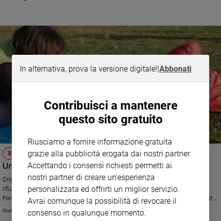
Policy
Chi
siamo
In alternativa, prova la versione digitale!
|
Abbonati
Contatti
Pubblicità
Contribuisci a mantenere
questo sito gratuito
Registrati
Riusciamo a fornire informazione gratuita
Redazione
grazie alla pubblicità erogata dai nostri partner.
8 MARZO
Una casa chiamata Rondine, la nuova vita di Maria
Accettando i consensi richiesti permetti ai
nostri partner di creare un'esperienza
Originaria del Salvador, rimasta incinta a 17 anni, la ragazza ha trovato
Social
personalizzata ed offrirti un miglior servizio.
rifugio e assistenza nella comunità-alloggio milanese gestita dalla
Fondazione L'Albero della vita Onlus, che accoglie mamme sole e disagiate
Avrai comunque la possibilità di revocare il
con i loro bambini.
Giulia Cerqueti
consenso in qualunque momento.