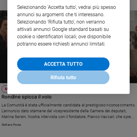
Selezionando 'Accetta tutto', vedrai più spesso
annunci su argomenti che ti interessano.
Selezionando 'Rifiuta tutto', non verranno
attivati annunci Google standard basati su
cookie o identificatori locali; ove disponibile
potranno essere richiesti annunci limitati.
ACCETTA TUTTO
Rifiuta tutto
NOBEL DELLA PACE
Rondine spicca il volo
La Comunità è stata ufficialmente candidata al prestigioso riconoscimento.
L'annuncio dato stamane dal vicepresidente della Camera dei deputati,
Marina Sereni. Nostra intervista con il fondatore, Franco Vaccari, che spiega
i 18 anni di vita dell'organizzazione spesi a formare - insieme - giovani ex
Stefano Pasta
nemici trasformandoli in persone capaci di ricucire ferite profonde, dal
Medio Oriente ai Balcani. Al Caucaso.