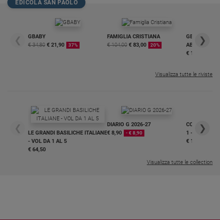
EDICOLA SAN PAOLO
GBABY
FAMIGLIA CRISTIANA
GBABY DIGITA
❮
❯
€ 34,80
€ 21,90
€ 104,00
€ 83,00
ABBONAMEN
37%
20%
€ 16,99
Visualizza tutte le riviste
DIARIO G 2026-27
COLLANA ARS
❮
❯
LE GRANDI BASILICHE ITALIANE
€ 8,90
1 - 2
- € 8,90
- VOL DA 1 AL 5
€ 18,50
€ 64,50
Visualizza tutte le collection