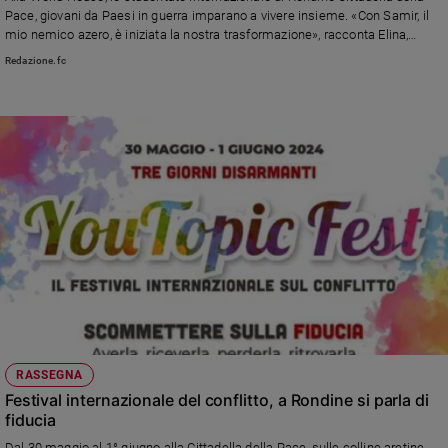
Chiesa
Pace, giovani da Paesi in guerra imparano a vivere insieme. «Con Samir, il
Chiesa
mio nemico azero, è iniziata la nostra trasformazione», racconta Elina,
armena
Redazione.fc
Fede
e
spiritualità
Santi
Devozione
e
fede
Parola
del
giorno
Santo
del
giorno
RASSEGNA
Società
Festival internazionale del conflitto, a Rondine si parla di
e
fiducia
valori
Dal 30 maggio al 1° giugno alla Cittadella della Pace, sulle colline aretine,