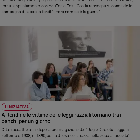
Ambiente
torna l'appuntamento con YouTopic Fest. Con la rassegna si conclude la
e
campagna di raccolta fondi "Il vero nemico è la guerra"
Creato
Volontariato
Diritti
Aziende
di
valore
Caso
della
settimana
Migranti
Diversità
e
inclusione
L'INIZIATIVA
Costume
A Rondine le vittime delle leggi razziali tornano tra i
banchi per un giorno
Cultura
Ottantaquattro anni dopo la promulgazione del “Regio Decreto Legge 5
e
settembre 1938, n. 1390, per la difesa della razza nella scuola fascista”,
spettacoli