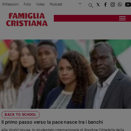
Riflessioni
Foto
Video
Podcast
Privacy Policy
Chi siamo
Contatti
Pubblicità
Attualità
Registrati
Redazione
Italia
RONDINE
Cronaca
Politica
Mondo
Economia
Legalità
e
giustizia
Sport
Interviste
Papa
BACK TO SCHOOL
Papa
Il primo passo verso la pace nasce tra i banchi
Alla World House, lo studentato internazionale di Rondine Cittadella della