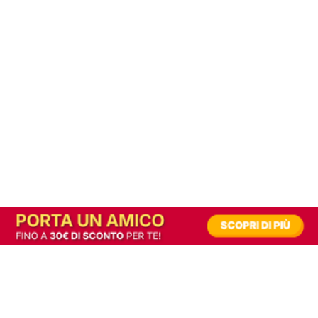
In alternativa, prova la versione digitale!
|
Abbonati
Contribuisci a mantenere questo sito gratuito
Riusciamo a fornire informazione gratuita grazie alla pubblicità erogata dai nostri
partner.
Accettando i consensi richiesti permetti ai nostri partner di creare un'esperienza