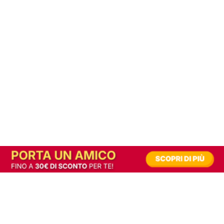
In alternativa, prova la versione digitale!
|
Abbonati
Contribuisci a mantenere questo sito gratuito
Riusciamo a fornire informazione gratuita grazie alla pubblicità erogata dai nostri
partner.
Accettando i consensi richiesti permetti ai nostri partner di creare un'esperienza