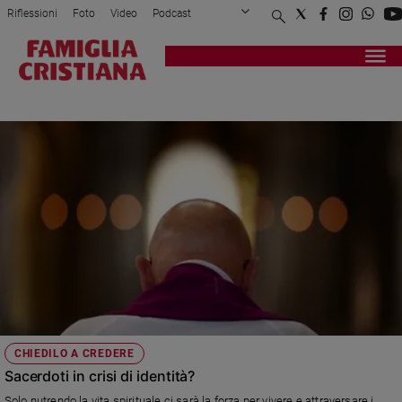
Riflessioni
Foto
Video
Podcast
Privacy Policy
Chi siamo
Contatti
Pubblicità
Attualità
Registrati
Redazione
Italia
RUBRICA
Cronaca
Politica
Mondo
Economia
Legalità
e
giustizia
Sport
Interviste
Papa
CHIEDILO A CREDERE
Papa
Sacerdoti in crisi di identità?
Solo nutrendo la vita spirituale ci sarà la forza per vivere e attraversare i