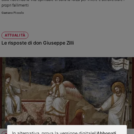
Chiesa
propri fallimenti
Chiesa
Gaetano Piccolo
Fede
e
spiritualità
ATTUALITÀ
Le risposte di don Giuseppe Zilli
Santi
Devozione
e
fede
Parola
del
giorno
Santo
del
giorno
Società
e
valori
In alternativa, prova la versione digitale!
|
Abbonati