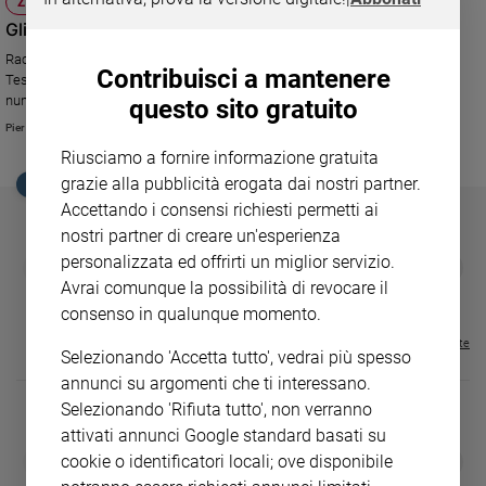
ZOOM, LA RUBRICA DI CREDERE
Ambiente
Gli artisti raccontano la risurrezione
e
Racconto pieno di mistero e narrato in diversi modi già nel Nuovo
Creato
Contribuisci a mantenere
Testamento, la risurrezione trova una ricchezza di espressioni nelle
Volontariato
numerose rappresentazioni dell’arte lungo i secoli
questo sito gratuito
Diritti
Piero Pisarra
Aziende
Riusciamo a fornire informazione gratuita
di
grazie alla pubblicità erogata dai nostri partner.
EDICOLA SAN PAOLO
valore
Accettando i consensi richiesti permetti ai
Caso
nostri partner di creare un'esperienza
della
personalizzata ed offrirti un miglior servizio.
GBABY
FAMIGLIA CRISTIANA
GBABY DIGITA
settimana
❮
❯
€ 34,80
€ 21,90
€ 104,00
€ 83,00
ABBONAMEN
37%
20%
Avrai comunque la possibilità di revocare il
Migranti
€ 16,99
consenso in qualunque momento.
Diversità
e
Visualizza tutte le riviste
Selezionando 'Accetta tutto', vedrai più spesso
inclusione
annunci su argomenti che ti interessano.
Costume
Selezionando 'Rifiuta tutto', non verranno
attivati annunci Google standard basati su
Cultura
DIARIO G 2026-27
COLLANA ARS
e
❮
❯
cookie o identificatori locali; ove disponibile
LE GRANDI BASILICHE ITALIANE
€ 8,90
1 - 2
- € 8,90
spettacoli