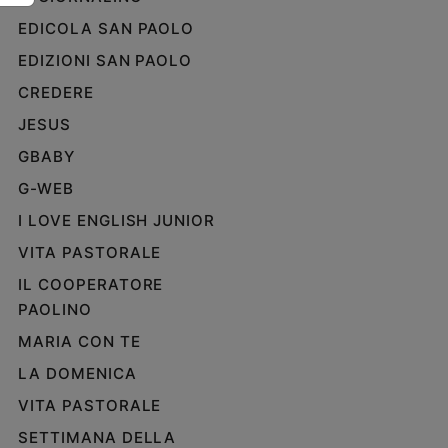
e
EDICOLA SAN PAOLO
giovani
EDIZIONI SAN PAOLO
Adolescenza
Bioetica
CREDERE
JESUS
GBABY
Vai
G-WEB
I LOVE ENGLISH JUNIOR
Riflessioni
VITA PASTORALE
IL COOPERATORE
Foto
PAOLINO
Video
MARIA CON TE
LA DOMENICA
Podcast
VITA PASTORALE
SETTIMANA DELLA
Privacy