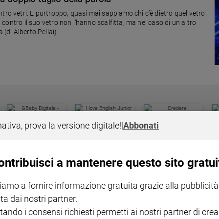
tro vetri. E purtroppo, quasi mai sappiamo chi c’è dietro quel vetro.
i contro il suo vetro non l’hanno scalfitta, ma nel caso di un altro
 (di Alberto Pellai)
I LOVE ENGLISH JUNIOR
CREDERE
IL G
nativa, prova la versione digitale!
|
Abbonati
GBABY DIGITALE -
€ 69,00
€ 43,90
€ 98,80
€ 49,90
€ 11
35%
49%
ABBONAMENTO ANNUALE
€ 16,99
ontribuisci a mantenere questo sito gratui
iamo a fornire informazione gratuita grazie alla pubblicità
ta dai nostri partner.
tando i consensi richiesti permetti ai nostri partner di crea
COLLANA ARSENIO LUPIN
QUID+ ALLENIAMO