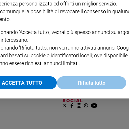
perienza personalizzata ed offrirti un miglior servizio.
VOL. 1 - 2
MAGNIFICA HUMANITAS -
L'INTELLIGENZA
PRE
€ 18,50
ENCICLICA PAPALE
€ 27,50
SANT
 comunque la possibilità di revocare il consenso in qualu
€ 2,90
A 10
nto.
€ 24
ionando 'Accetta tutto', vedrai più spesso annunci su arg
i interessano.
ionando 'Rifiuta tutto', non verranno attivati annunci Goog
ard basati su cookie o identificatori locali; ove disponibile
nno essere richiesti annunci limitati.
NOTE LEGALI
ACCETTA TUTTO
Rifiuta tutto
PAOLO
PRIVACY POLICY
INFORMATIVA WHISTLEBL
SOCIAL