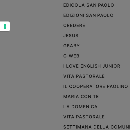
EDICOLA SAN PAOLO
Sanremo
2026
EDIZIONI SAN PAOLO
Cinema,
CREDERE
Tv
e
JESUS
streaming
GBABY
Libri
Musica
G-WEB
Arte
I LOVE ENGLISH JUNIOR
Famiglia
VITA PASTORALE
ed
educazione
IL COOPERATORE PAOLINO
Genitori
MARIA CON TE
e
LA DOMENICA
figli
Nonni
VITA PASTORALE
Coppia
SETTIMANA DELLA COMUN
Scuola