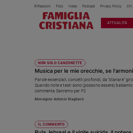
Riflessioni
Foto
Video
Podcast
Privacy Policy
Chi
Attualità
ATTUALITÀ
Italia
Cronaca
Politica
RULA JEBREAL
Mondo
Economia
NON SOLO CANZONETTE
Musica per le mie orecchie, se l'armoni
Legalità
e
Parole essenziali, concetti profondi, da “stanare” gi
giustizia
Quando note e testi sono (possono essere) balsamo pe
Sport
commenta Sanremo per FC
Interviste
Monsignor Antonio Staglianò
Papa
Papa
IL COMMENTO
Rula Jebreal e il vigile suicida, il poter