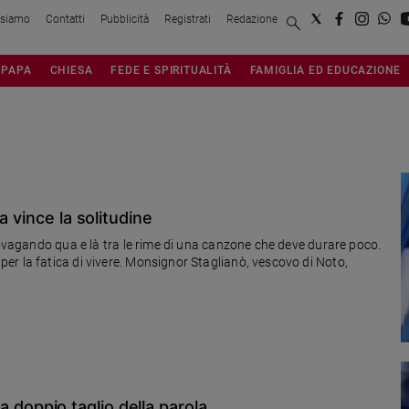
 siamo
Contatti
Pubblicità
Registrati
Redazione
PAPA
CHIESA
FEDE E SPIRITUALITÀ
FAMIGLIA ED EDUCAZIONE
a vince la solitudine
rovagando qua e là tra le rime di una canzone che deve durare poco.
r la fatica di vivere. Monsignor Staglianò, vescovo di Noto,
e a doppio taglio della parola