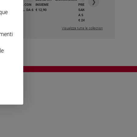
❯
GHIAMO MARIA CON
INSIEME
PREGHIAMO MARIA CON
I E BEATI - VOL. DA 6
€ 12,90
SANTI E BEATI - VOL. DA 1
nque
A 5
,50
€ 24,50
Visualizza tutte le collection
omenti
le
OWING