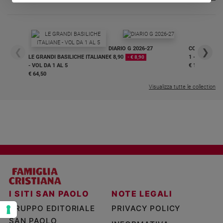
e
giovani
Adolescenza
Bioetica
DIARIO G 2026-27
COLLANA ARS
❮
❯
LE GRANDI BASILICHE ITALIANE
€ 8,90
1 - 2
- € 8,90
- VOL DA 1 AL 5
€ 18,50
€ 64,50
Vai
Visualizza tutte le collection
Riflessioni
Foto
Video
I SITI SAN PAOLO
NOTE LEGALI
Podcast
GRUPPO EDITORIALE
PRIVACY POLICY
Privacy
SAN PAOLO