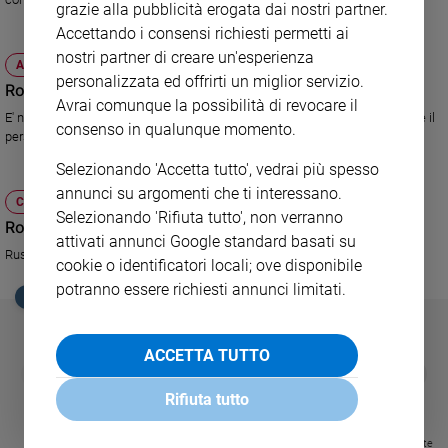
grazie alla pubblicità erogata dai nostri partner.
Sanremo
Accettando i consensi richiesti permetti ai
2026
nostri partner di creare un'esperienza
ATTUALITÀ
Cinema,
personalizzata ed offrirti un miglior servizio.
Robin Hood, gladiatore di Sherwood
Tv
Avrai comunque la possibilità di revocare il
e
E' nelle sale italiane il kolossal di Ridley Scott, che ricostruisce con rigore il
consenso in qualunque momento.
streaming
personaggio.
Libri
Selezionando 'Accetta tutto', vedrai più spesso
Musica
annunci su argomenti che ti interessano.
CULTURA E SPETTACOLI
Arte
Selezionando 'Rifiuta tutto', non verranno
Robin Hood canta a Che tempo che fa
attivati annunci Google standard basati su
Russell Crowe ospite nel talk show di Fabio Fazio
Famiglia
cookie o identificatori locali; ove disponibile
ed
potranno essere richiesti annunci limitati.
educazione
EDICOLA SAN PAOLO
Genitori
e
ACCETTA TUTTO
figli
GBABY
FAMIGLIA CRISTIANA
GBABY DIGITA
❮
❯
€ 34,80
€ 21,90
€ 104,00
€ 83,00
ABBONAMEN
37%
20%
Nonni
Rifiuta tutto
€ 16,99
Coppia
Scuola
Visualizza tutte le riviste