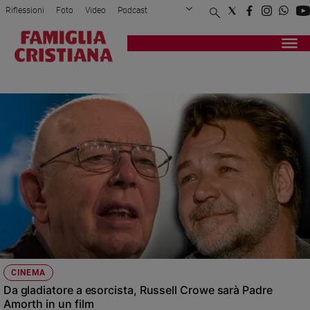
Riflessioni
Foto
Video
Podcast
Privacy Policy
Chi siamo
Contatti
Pubblicità
Attualità
Registrati
Redazione
Italia
RUSSELL CROWE
Cronaca
Politica
Mondo
Economia
Legalità
e
giustizia
Sport
Interviste
Papa
CINEMA
Papa
Da gladiatore a esorcista, Russell Crowe sarà Padre
Amorth in un film