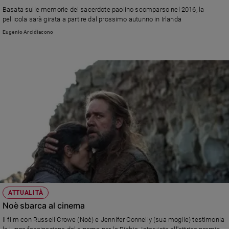
Chiesa
Basata sulle memorie del sacerdote paolino scomparso nel 2016, la
Chiesa
pellicola sarà girata a partire dal prossimo autunno in Irlanda
Eugenio Arcidiacono
Fede
e
spiritualità
Santi
Devozione
e
fede
Parola
del
giorno
Santo
del
giorno
ATTUALITÀ
Società
Noè sbarca al cinema
e
valori
Il film con Russell Crowe (Noè) e Jennifer Connelly (sua moglie) testimonia