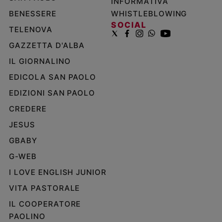
INFORMATIVA
Policy
BENESSERE
WHISTLEBLOWING
SOCIAL
TELENOVA
Chi
GAZZETTA D'ALBA
siamo
IL GIORNALINO
EDICOLA SAN PAOLO
Contatti
EDIZIONI SAN PAOLO
Pubblicità
CREDERE
JESUS
Registrati
GBABY
Redazione
G-WEB
I LOVE ENGLISH JUNIOR
Social
VITA PASTORALE
IL COOPERATORE
PAOLINO