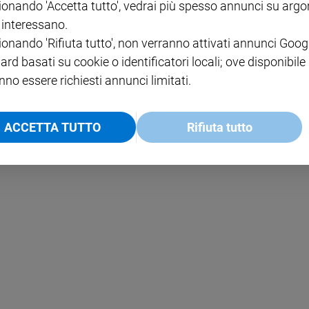
ionando 'Accetta tutto', vedrai più spesso annunci su arg
i interessano.
NOTE LEGALI
ionando 'Rifiuta tutto', non verranno attivati annunci Goog
PAOLO
PRIVACY POLICY
ard basati su cookie o identificatori locali; ove disponibile
nno essere richiesti annunci limitati.
INFORMATIVA WHISTLEBL
SOCIAL
ACCETTA TUTTO
Rifiuta tutto