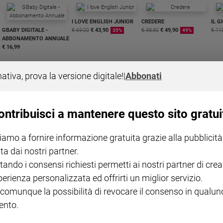
I LOVE ENGLISH JUNIOR
CREDERE
IL G
GBABY DIGITALE -
€ 69,00
€ 43,90
€ 98,80
€ 49,90
€ 11
35%
49%
ABBONAMENTO ANNUALE
€ 16,99
nativa, prova la versione digitale!
|
Abbonati
ontribuisci a mantenere questo sito gratui
COLLANA ARSENIO LUPIN
QUID+ ALLENIAMO
VOL. 1 - 2
MAGNIFICA HUMANITAS -
L'INTELLIGENZA
PRE
iamo a fornire informazione gratuita grazie alla pubblicità
€ 18,50
ENCICLICA PAPALE
€ 27,50
SANT
€ 2,90
A 10
ta dai nostri partner.
€ 24
tando i consensi richiesti permetti ai nostri partner di crea
perienza personalizzata ed offrirti un miglior servizio.
 comunque la possibilità di revocare il consenso in qualu
nto.