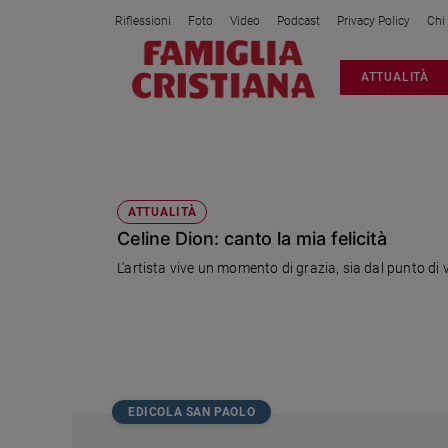
Riflessioni
Foto
Video
Podcast
Privacy Policy
Chi
Attualità
ATTUALITÀ
Italia
Cronaca
Politica
SANS ATTENDRE
Mondo
Economia
ATTUALITÀ
Celine Dion: canto la mia felicità
Legalità
e
L'artista vive un momento di grazia, sia dal punto di 
giustizia
Sport
Interviste
Papa
Papa
EDICOLA SAN PAOLO