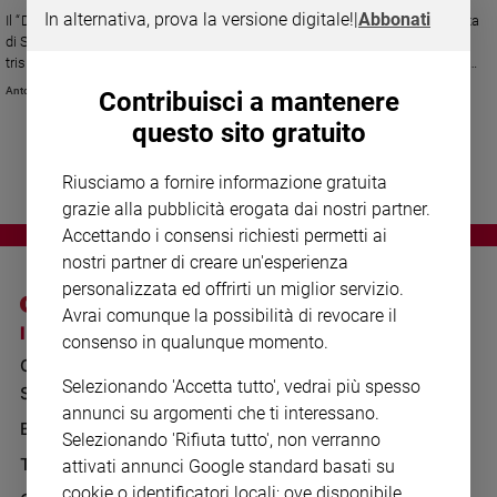
Chiesa
In alternativa, prova la versione digitale!
|
Abbonati
Il “Discorso alla città” dell’arcivescovo di Milano, Mario Delpini, per la festa
Chiesa
di Sant’Ambrogio: «Il timore di sposarsi e di fare famiglia è un principio di
tristezza e solitudine che rende desolata la vita della società». Richiama
alla «responsabilità» di giornalisti e comunicatori. Sui migranti invita i
Fede
Antonio Sanfrancesco
Contribuisci a mantenere
politici a non «elaborare solo emozioni e paure» e invita a votare in
e
spiritualità
questo sito gratuito
primavera per le prossime elezioni europee
Santi
Riusciamo a fornire informazione gratuita
Devozione
grazie alla pubblicità erogata dai nostri partner.
e
Accettando i consensi richiesti permetti ai
fede
nostri partner di creare un'esperienza
Parola
personalizzata ed offrirti un miglior servizio.
del
giorno
Avrai comunque la possibilità di revocare il
I SITI SAN PAOLO
NOTE LEGALI
consenso in qualunque momento.
Santo
GRUPPO EDITORIALE
PRIVACY POLICY
del
Selezionando 'Accetta tutto', vedrai più spesso
giorno
SAN PAOLO
INFORMATIVA
annunci su argomenti che ti interessano.
BENESSERE
WHISTLEBLOWING
Società
Selezionando 'Rifiuta tutto', non verranno
SOCIAL
e
TELENOVA
attivati annunci Google standard basati su
valori
cookie o identificatori locali; ove disponibile