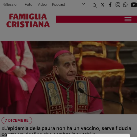
Riflessioni
Foto
Video
Podcast
Privacy Policy
Chi siamo
Contatti
Pubblicità
Attualità
Registrati
Redazione
Italia
SANT'AMBROGIO 2023
Cronaca
Politica
Mondo
Economia
Legalità
e
giustizia
Sport
Interviste
Papa
7 DICEMBRE
Papa
«L'epidemia della paura non ha un vaccino, serve fiducia
contro un declino che sembra inevitabile»