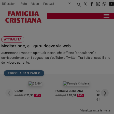
Riflessioni
Foto
Video
Podcast
Privacy Policy
Chi siamo
Contatti
Pubblicità
Attualità
Registrati
Redazione
Italia
SANTONI
Cronaca
ATTUALITÀ
Politica
Meditazione, e il guru riceve via web
Mondo
Aumentano i maestri spirituali indiani che offrono "consulenze" e
Economia
corrispondenze con i seguaci su YouTube e Twitter. Tra i più cliccati il sito
Legalità
dell'Albero parlante.
e
giustizia
EDICOLA SAN PAOLO
Sport
Interviste
GBABY
FAMIGLIA CRISTIANA
GBABY DIGITA
❮
❯
Papa
€ 34,80
€ 21,90
€ 104,00
€ 83,00
ABBONAMEN
37%
20%
€ 16,99
Papa
Visualizza tutte le riviste