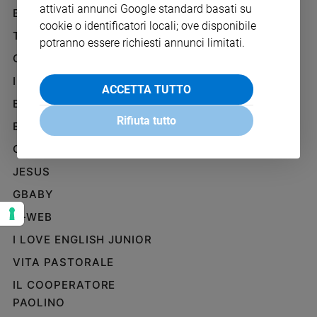
attivati annunci Google standard basati su
Ambiente
BENESSERE
WHISTLEBLOWING
e
cookie o identificatori locali; ove disponibile
SOCIAL
TELENOVA
Creato
potranno essere richiesti annunci limitati.
Volontariato
GAZZETTA D'ALBA
Diritti
IL GIORNALINO
ACCETTA TUTTO
Aziende
EDICOLA SAN PAOLO
di
Rifiuta tutto
valore
EDIZIONI SAN PAOLO
Caso
CREDERE
della
JESUS
settimana
Migranti
GBABY
Diversità
G-WEB
e
inclusione
I LOVE ENGLISH JUNIOR
Costume
VITA PASTORALE
IL COOPERATORE
Cultura
e
PAOLINO
spettacoli