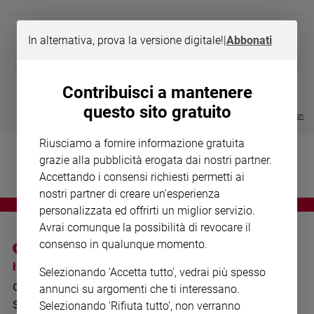
Chiesa
Chiesa
In alternativa, prova la versione digitale!
|
Abbonati
Fede
DIARIO G 2026-27
COLLANA ARS
❮
❯
e
LE GRANDI BASILICHE ITALIANE
€ 8,90
1 - 2
- € 8,90
spiritualità
- VOL DA 1 AL 5
€ 18,50
Contribuisci a mantenere
€ 64,50
Santi
questo sito gratuito
Visualizza tutte le collection
Devozione
e
Riusciamo a fornire informazione gratuita
fede
grazie alla pubblicità erogata dai nostri partner.
Parola
Accettando i consensi richiesti permetti ai
del
nostri partner di creare un'esperienza
giorno
personalizzata ed offrirti un miglior servizio.
Santo
Avrai comunque la possibilità di revocare il
del
consenso in qualunque momento.
giorno
I SITI SAN PAOLO
NOTE LEGALI
Selezionando 'Accetta tutto', vedrai più spesso
Società
GRUPPO EDITORIALE
PRIVACY POLICY
e
annunci su argomenti che ti interessano.
valori
SAN PAOLO
Selezionando 'Rifiuta tutto', non verranno
INFORMATIVA