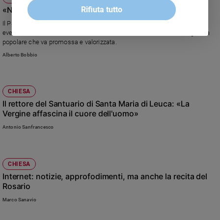
«Nei santuari il pellegrino è a casa sua»
Rifiuta tutto
Il Papa chiude il Giubileo degli operatori dei pellegrinaggi, primo grande
evento dell'Anno Santo della Misericordia con una lezione sulla religiosità
popolare che va promossa e valorizzata.
Alberto Bobbio
CHIESA
Il rettore del Santuario di Santa Maria di Leuca: «La
Vergine affascina il cuore dell'uomo»
Antonio Sanfrancesco
CHIESA
Internet: notizie, approfodimenti, ma anche la recita del
Rosario
Marco Sanavio