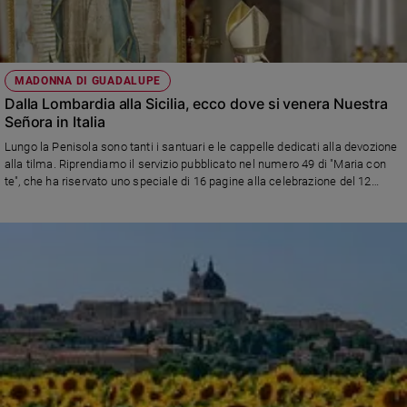
Sanremo
2026
Cinema,
MADONNA DI GUADALUPE
Tv
Dalla Lombardia alla Sicilia, ecco dove si venera Nuestra
e
Señora in Italia
streaming
Lungo la Penisola sono tanti i santuari e le cappelle dedicati alla devozione
Libri
alla tilma. Riprendiamo il servizio pubblicato nel numero 49 di "Maria con
Musica
te", che ha riservato uno speciale di 16 pagine alla celebrazione del 12
Arte
dicembre
Famiglia
ed
educazione
Genitori
e
figli
Nonni
Coppia
Scuola