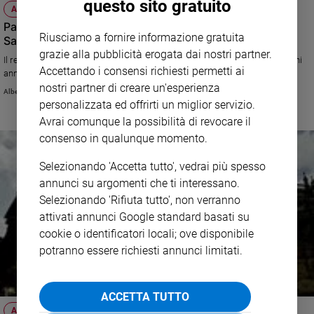
questo sito gratuito
ATTUALITÀ
Policy
Padre Enzo Poiana: « Non disprezzate la fede "da
Riusciamo a fornire informazione gratuita
Santuario"»
Chi
grazie alla pubblicità erogata dai nostri partner.
Il rettore di Sant’Antonio a Padova svela cosa cercano le persone che ogni
Accettando i consensi richiesti permetti ai
anno, a milioni, partecipano ai pellegrinaggi
siamo
nostri partner di creare un'esperienza
Alberto Laggia
personalizzata ed offrirti un miglior servizio.
Contatti
Avrai comunque la possibilità di revocare il
consenso in qualunque momento.
Pubblicità
Selezionando 'Accetta tutto', vedrai più spesso
Registrati
annunci su argomenti che ti interessano.
Selezionando 'Rifiuta tutto', non verranno
Redazione
attivati annunci Google standard basati su
cookie o identificatori locali; ove disponibile
potranno essere richiesti annunci limitati.
Social
ACCETTA TUTTO
ATTUALITÀ