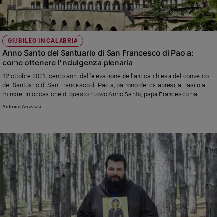
Chiesa
Chiesa
Fede
GIUBILEO IN CALABRIA
e
Anno Santo del Santuario di San Francesco di Paola:
spiritualità
come ottenere l'indulgenza plenaria
Santi
12 ottobre 2021, cento anni dall'elevazione dell'antica chiesa del convento
Devozione
del Santuario di San Francesco di Paola, patrono dei calabresi, a Basilica
e
minore. In occasione di questo nuovo Anno Santo, papa Francesco ha
concesso ai pellegrini di ottenere l'indulgenza plenaria fino al 12 ottobre
fede
Antonio Anastasi
2022
Parola
del
giorno
Santo
del
giorno
Società
e
valori