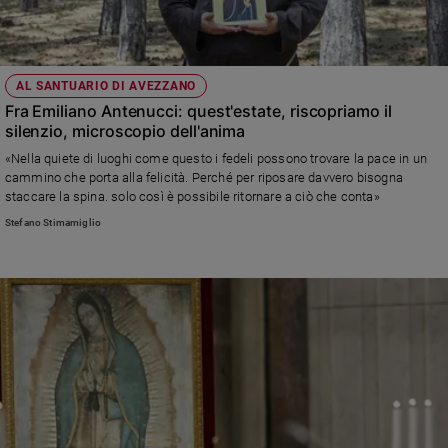
Ambiente
e
Creato
Volontariato
AL SANTUARIO DI AVEZZANO
Diritti
Fra Emiliano Antenucci: quest'estate, riscopriamo il
silenzio, microscopio dell'anima
Aziende
di
«Nella quiete di luoghi come questo i fedeli possono trovare la pace in un
valore
cammino che porta alla felicità. Perché per riposare davvero bisogna
staccare la spina. solo così è possibile ritornare a ciò che conta»
Caso
della
Stefano Stimamiglio
settimana
Migranti
Diversità
e
inclusione
Costume
Cultura
e
spettacoli