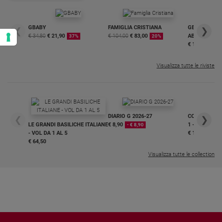
GBABY
FAMIGLIA CRISTIANA
GBABY DIGITA
❮
❯
€ 34,80
€ 21,90
€ 104,00
€ 83,00
ABBONAMEN
37%
20%
€ 16,99
Visualizza tutte le riviste
DIARIO G 2026-27
COLLANA ARS
❮
❯
LE GRANDI BASILICHE ITALIANE
€ 8,90
1 - 2
- € 8,90
- VOL DA 1 AL 5
€ 18,50
€ 64,50
Visualizza tutte le collection