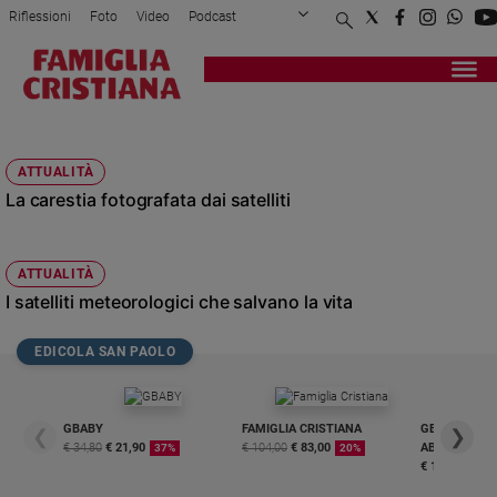
Riflessioni
Foto
Video
Podcast
Privacy Policy
Chi siamo
Contatti
Pubblicità
Attualità
Registrati
Redazione
Italia
SATELLITI
Cronaca
ATTUALITÀ
Politica
La carestia fotografata dai satelliti
Mondo
Economia
Legalità
ATTUALITÀ
e
I satelliti meteorologici che salvano la vita
giustizia
Sport
EDICOLA SAN PAOLO
Interviste
Papa
GBABY
FAMIGLIA CRISTIANA
GBABY DIGITA
❮
❯
€ 34,80
€ 21,90
€ 104,00
€ 83,00
ABBONAMEN
Papa
37%
20%
€ 16,99