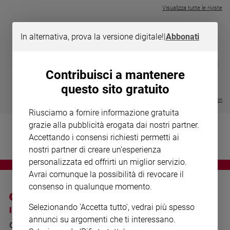
Chiesa
Visualizza tutte le riviste
Chiesa
In alternativa, prova la versione digitale!
|
Abbonati
Fede
e
spiritualità
DIARIO G 2026-27
COLLANA ARS
❮
❯
LE GRANDI BASILICHE ITALIANE
€ 8,90
1 - 2
- € 8,90
Contribuisci a mantenere
Santi
- VOL DA 1 AL 5
€ 18,50
questo sito gratuito
€ 64,50
Devozione
e
Visualizza tutte le collection
fede
Riusciamo a fornire informazione gratuita
Parola
grazie alla pubblicità erogata dai nostri partner.
del
Accettando i consensi richiesti permetti ai
giorno
nostri partner di creare un'esperienza
Santo
personalizzata ed offrirti un miglior servizio.
del
Avrai comunque la possibilità di revocare il
giorno
consenso in qualunque momento.
Società
Selezionando 'Accetta tutto', vedrai più spesso
I SITI SAN PAOLO
NOTE LEGALI
e
annunci su argomenti che ti interessano.
valori
GRUPPO EDITORIALE
PRIVACY POLICY