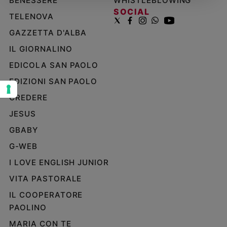
BENESSERE
WHISTLEBLOWING
SOCIAL
Sanremo
TELENOVA
2026
GAZZETTA D'ALBA
Cinema,
Tv
IL GIORNALINO
e
EDICOLA SAN PAOLO
streaming
EDIZIONI SAN PAOLO
Libri
Musica
CREDERE
Arte
JESUS
GBABY
Famiglia
ed
G-WEB
educazione
I LOVE ENGLISH JUNIOR
Genitori
e
VITA PASTORALE
figli
IL COOPERATORE
Nonni
PAOLINO
Coppia
MARIA CON TE
Scuola