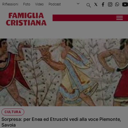
Riflessioni
Foto
Video
Podcast
Privacy Policy
Chi siamo
Contatti
Pubblicità
Attualità
Registrati
Redazione
Italia
SAVIGLIANO
Cronaca
Politica
Mondo
Economia
Legalità
e
giustizia
Sport
Interviste
Papa
CULTURA
Papa
Sorpresa: per Enea ed Etruschi vedi alla voce Piemonte,
Savoia