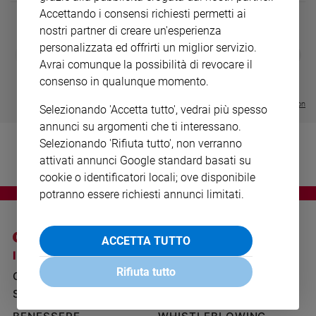
Ambiente
Accettando i consensi richiesti permetti ai
e
nostri partner di creare un'esperienza
Creato
personalizzata ed offrirti un miglior servizio.
DIARIO G 2026-27
COLLANA ARS
❮
❯
Volontariato
LE GRANDI BASILICHE ITALIANE
€ 8,90
1 - 2
- € 8,90
Avrai comunque la possibilità di revocare il
- VOL DA 1 AL 5
€ 18,50
Diritti
consenso in qualunque momento.
€ 64,50
Aziende
Visualizza tutte le collection
di
Selezionando 'Accetta tutto', vedrai più spesso
valore
annunci su argomenti che ti interessano.
Caso
Selezionando 'Rifiuta tutto', non verranno
della
attivati annunci Google standard basati su
settimana
cookie o identificatori locali; ove disponibile
Migranti
potranno essere richiesti annunci limitati.
Diversità
e
inclusione
ACCETTA TUTTO
I SITI SAN PAOLO
NOTE LEGALI
Costume
Rifiuta tutto
GRUPPO EDITORIALE
PRIVACY POLICY
Cultura
SAN PAOLO
INFORMATIVA
e
spettacoli