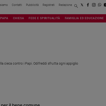
 siamo
Contatti
Pubblicità
Registrati
Redazione
PAPA
CHIESA
FEDE E SPIRITUALITÀ
FAMIGLIA ED EDUCAZIONE
la cieca contro i Papi. Odifreddi sfrutta ogni appiglio
i per il bene comune