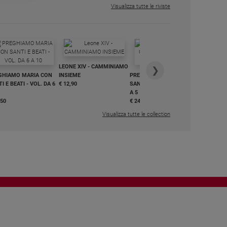
Visualizza tutte le riviste
IN DIALO
LEONE XIV - CAMMINIAMO
€ 34,90
❯
GHIAMO MARIA CON
INSIEME
PREGHIAMO MARIA CON
I E BEATI - VOL. DA 6
€ 12,90
SANTI E BEATI - VOL. DA 1
A 5
,50
€ 24,50
Visualizza tutte le collection