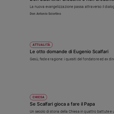
Chiesa
La nuova evangelizzazione passa attraverso il dialogo
Chiesa
Don Antonio Sciortino
Fede
e
spiritualità
Santi
Devozione
ATTUALITÀ
e
Le otto domande di Eugenio Scalfari
fede
Gesù, fede e ragione: i quesiti del fondatore ed ex di
Parola
del
giorno
Santo
del
giorno
CHIESA
Società
Se Scalfari gioca a fare il Papa
e
valori
Un secolo di storia della Chiesa in quattro battute e 