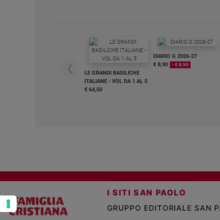
e
giovani
Adolescenza
Bioetica
DIARIO G 2026-27
€ 8,90
- € 8,90
❮
LE GRANDI BASILICHE
ITALIANE - VOL DA 1 AL 5
Vai
€ 64,50
Riflessioni
Foto
Video
I SITI SAN PAOLO
Podcast
GRUPPO EDITORIALE SAN 
Privacy