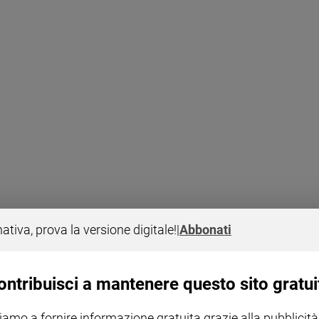
nativa, prova la versione digitale!
|
Abbonati
ontribuisci a mantenere questo sito gratui
Annunziata
iamo a fornire informazione gratuita grazie alla pubblicità