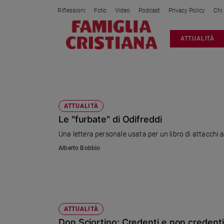
Riflessioni
Foto
Video
Podcast
Privacy Policy
Chi
Attualità
ATTUALITÀ
Italia
Cronaca
Politica
SCALFARI
Mondo
Economia
ATTUALITÀ
Le "furbate" di Odifreddi
Legalità
e
Una lettera personale usata per un libro di attacchi al
giustizia
Alberto Bobbio
Sport
Interviste
Papa
Papa
ATTUALITÀ
Don Sciortino: Credenti e non credent