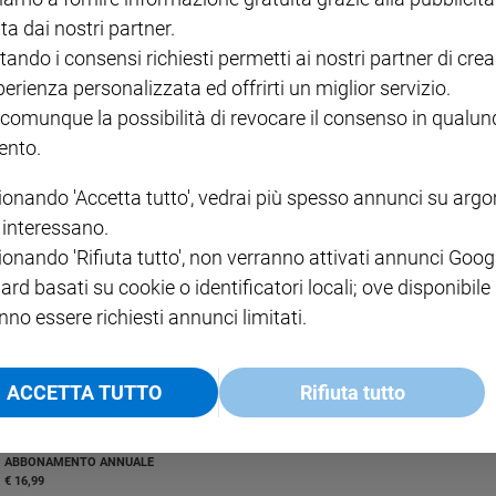
ta dai nostri partner.
tando i consensi richiesti permetti ai nostri partner di crea
perienza personalizzata ed offrirti un miglior servizio.
 comunque la possibilità di revocare il consenso in qualu
nto.
 puntata del programma condotto da Michele Santoro
ionando 'Accetta tutto', vedrai più spesso annunci su arg
i interessano.
ionando 'Rifiuta tutto', non verranno attivati annunci Goog
ard basati su cookie o identificatori locali; ove disponibile
nno essere richiesti annunci limitati.
ACCETTA TUTTO
Rifiuta tutto
I LOVE ENGLISH JUNIOR
CREDERE
IL G
GBABY DIGITALE -
€ 69,00
€ 43,90
€ 98,80
€ 49,90
€ 11
35%
49%
ABBONAMENTO ANNUALE
€ 16,99