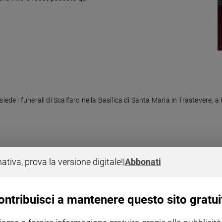
siede i funerali di Scalfaro nella Basilica di Santa Maria in Trastevere
nativa, prova la versione digitale!
|
Abbonati
ontribuisci a mantenere questo sito gratui
'indomani della morte dell'ex Presidente della Repubblica. Nato a
al '92 al '99. E' stato anche magistrato e membro dell'Assemblea