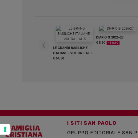
e
giovani
Adolescenza
Bioetica
DIARIO G 2026-27
€ 8,90
- € 8,90
❮
LE GRANDI BASILICHE
Vai
ITALIANE - VOL DA 1 AL 5
€ 64,50
Riflessioni
Foto
Video
Podcast
I SITI SAN PAOLO
GRUPPO EDITORIALE SAN 
Privacy