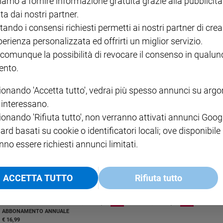
iamo a fornire informazione gratuita grazie alla pubblicità
ta dai nostri partner.
tando i consensi richiesti permetti ai nostri partner di crea
perienza personalizzata ed offrirti un miglior servizio.
 comunque la possibilità di revocare il consenso in qualu
nto.
'omaggio più bizzarro. E poi centinaia di capi di Stato e primi ministri.
ionando 'Accetta tutto', vedrai più spesso annunci su arg
i interessano.
ionando 'Rifiuta tutto', non verranno attivati annunci Goog
ard basati su cookie o identificatori locali; ove disponibile
nno essere richiesti annunci limitati.
ACCETTA TUTTO
Rifiuta tutto
I LOVE ENGLISH JUNIOR
CREDERE
IL G
GBABY DIGITALE -
€ 69,00
€ 43,90
€ 98,80
€ 49,90
€ 11
35%
49%
ABBONAMENTO ANNUALE
€ 16,99