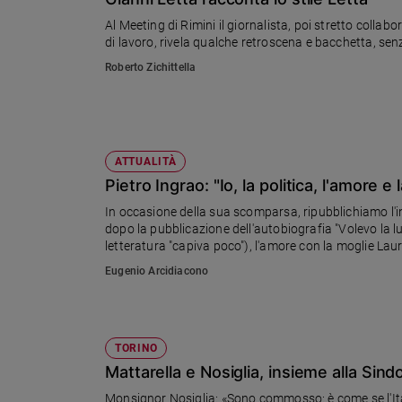
Chiesa
Al Meeting di Rimini il giornalista, poi stretto collab
Chiesa
di lavoro, rivela qualche retroscena e bacchetta, s
Roberto Zichittella
Fede
e
spiritualità
Santi
Devozione
ATTUALITÀ
e
Pietro Ingrao: "Io, la politica, l'amore e 
fede
In occasione della sua scomparsa, ripubblichiamo l'i
Parola
dopo la pubblicazione dell'autobiografia "Volevo la lun
del
letteratura "capiva poco"), l'amore con la moglie Lau
giorno
fede.
Eugenio Arcidiacono
Santo
del
giorno
TORINO
Società
Mattarella e Nosiglia, insieme alla Sin
e
valori
Monsignor Nosiglia: «Sono commosso: è come se l'Ita