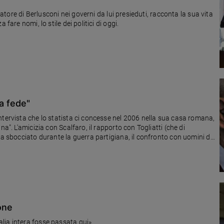
oratore di Berlusconi nei governi da lui presieduti, racconta la sua vita
enza fare nomi, lo stile dei politici di oggi.
la fede"
ntervista che lo statista ci concesse nel 2006 nella sua casa romana,
a". L'amicizia con Scalfaro, il rapporto con Togliatti (che di
ra sbocciato durante la guerra partigiana, il confronto con uomini di
done
lia intera fosse passata qui»