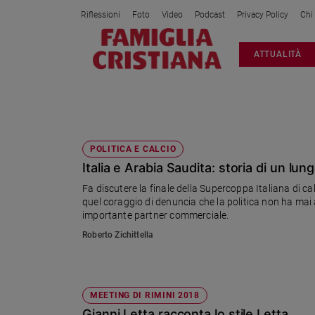
Riflessioni
Foto
Video
Podcast
Privacy Policy
Chi
Attualità
ATTUALITÀ
Italia
Cronaca
Politica
SCALFARO
Mondo
Economia
POLITICA E CALCIO
Italia e Arabia Saudita: storia di un lu
Legalità
e
Fa discutere la finale della Supercoppa Italiana di ca
giustizia
quel coraggio di denuncia che la politica non ha mai avut
Sport
importante partner commerciale.
Interviste
Roberto Zichittella
Papa
Papa
MEETING DI RIMINI 2018
Gianni Letta racconta lo stile Letta