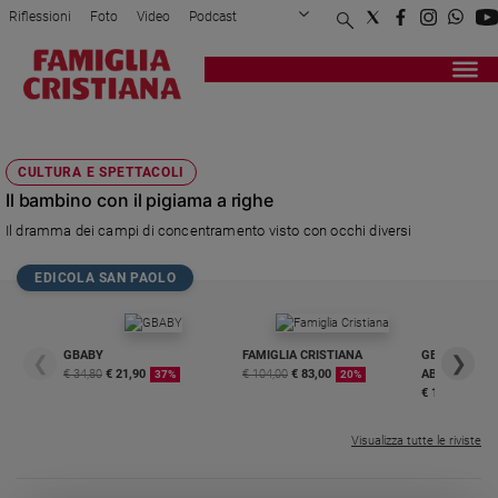
Riflessioni
Foto
Video
Podcast
Privacy Policy
Chi siamo
Contatti
Pubblicità
Attualità
Registrati
Redazione
Italia
SCANLON
Cronaca
CULTURA E SPETTACOLI
Politica
Il bambino con il pigiama a righe
Mondo
Il dramma dei campi di concentramento visto con occhi diversi
Economia
Legalità
EDICOLA SAN PAOLO
e
giustizia
Sport
GBABY
FAMIGLIA CRISTIANA
GBABY DIGITA
❮
❯
Interviste
€ 34,80
€ 21,90
€ 104,00
€ 83,00
ABBONAMEN
37%
20%
€ 16,99
Papa
Visualizza tutte le riviste
Papa