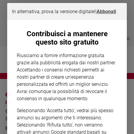
Chiesa
Chiesa
In alternativa, prova la versione digitale!
|
Abbonati
DIARIO G 2026-27
COLLANA ARS
❮
❯
LE GRANDI BASILICHE ITALIANE
€ 8,90
1 - 2
- € 8,90
Fede
- VOL DA 1 AL 5
€ 18,50
e
€ 64,50
Contribuisci a mantenere
spiritualità
Visualizza tutte le collection
questo sito gratuito
Santi
Devozione
Riusciamo a fornire informazione gratuita
e
grazie alla pubblicità erogata dai nostri partner.
fede
Accettando i consensi richiesti permetti ai
Parola
nostri partner di creare un'esperienza
del
personalizzata ed offrirti un miglior servizio.
giorno
Avrai comunque la possibilità di revocare il
Santo
consenso in qualunque momento.
del
I SITI SAN PAOLO
NOTE LEGALI
giorno
Selezionando 'Accetta tutto', vedrai più spesso
GRUPPO EDITORIALE
PRIVACY POLICY
annunci su argomenti che ti interessano.
Società
SAN PAOLO
INFORMATIVA
e
Selezionando 'Rifiuta tutto', non verranno
valori
BENESSERE
WHISTLEBLOWING
attivati annunci Google standard basati su