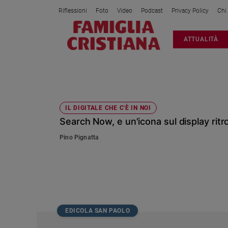
Riflessioni
Foto
Video
Podcast
Privacy Policy
Chi
Attualità
ATTUALITÀ
Italia
Cronaca
Politica
SEARCH
Mondo
Economia
IL DIGITALE CHE C'È IN NOI
Search Now, e un'icona sul display ritr
Legalità
e
Pino Pignatta
giustizia
Sport
Interviste
Papa
Papa
EDICOLA SAN PAOLO