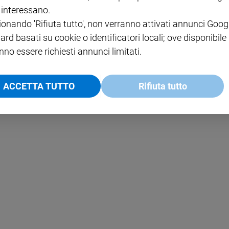
i interessano.
NOTE LEGALI
ionando 'Rifiuta tutto', non verranno attivati annunci Goog
PAOLO
PRIVACY POLICY
ard basati su cookie o identificatori locali; ove disponibile
nno essere richiesti annunci limitati.
INFORMATIVA WHISTLEBL
SOCIAL
ACCETTA TUTTO
Rifiuta tutto