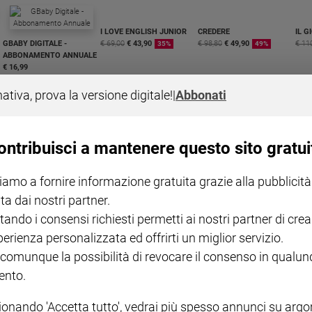
I LOVE ENGLISH JUNIOR
CREDERE
IL G
GBABY DIGITALE -
€ 69,00
€ 43,90
€ 98,80
€ 49,90
€ 11
35%
49%
ABBONAMENTO ANNUALE
€ 16,99
nativa, prova la versione digitale!
|
Abbonati
ontribuisci a mantenere questo sito gratui
COLLANA ARSENIO LUPIN
QUID+ ALLENIAMO
PRE
VOL. 1 - 2
L'INTELLIGENZA
SANT
iamo a fornire informazione gratuita grazie alla pubblicità
€ 18,50
MAGNIFICA HUMANITAS -
€ 27,50
A 10
ENCICLICA PAPALE
€ 24
ta dai nostri partner.
€ 2,90
tando i consensi richiesti permetti ai nostri partner di crea
perienza personalizzata ed offrirti un miglior servizio.
 comunque la possibilità di revocare il consenso in qualu
nto.
ionando 'Accetta tutto', vedrai più spesso annunci su arg