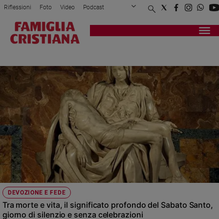
Riflessioni
Foto
Video
Podcast
Privacy Policy
Chi siamo
Contatti
Pubblicità
Attualità
Registrati
Redazione
Italia
SETTIMANA SANTA 2025
Cronaca
Politica
Mondo
Economia
Legalità
e
giustizia
Sport
Interviste
Papa
DEVOZIONE E FEDE
Papa
Tra morte e vita, il significato profondo del Sabato Santo,
giorno di silenzio e senza celebrazioni