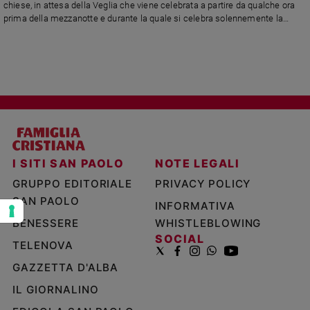
chiese, in attesa della Veglia che viene celebrata a partire da qualche ora
e
prima della mezzanotte e durante la quale si celebra solennemente la
giovani
Risurrezione di Gesù
Adolescenza
Bioetica
Vai
I SITI SAN PAOLO
NOTE LEGALI
Riflessioni
GRUPPO EDITORIALE
PRIVACY POLICY
Foto
SAN PAOLO
INFORMATIVA
BENESSERE
WHISTLEBLOWING
Video
SOCIAL
TELENOVA
GAZZETTA D'ALBA
Podcast
IL GIORNALINO
Privacy