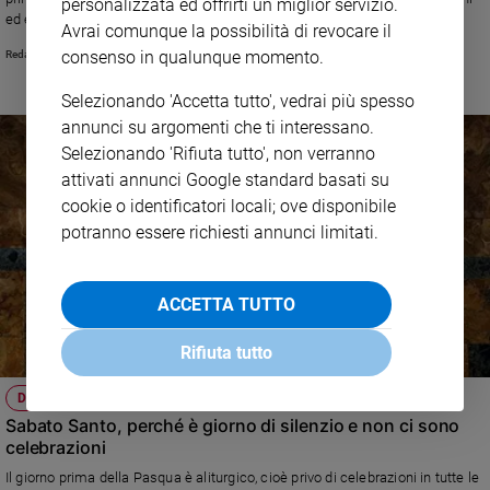
personalizzata ed offrirti un miglior servizio.
ed era una caratteristica dell’ospitalità nel mondo antico. Oggi la
Sanremo
Avrai comunque la possibilità di revocare il
Quaresima si conclude e inizia il Triduo pasquale. Al mattino, nella Messa
2026
consenso in qualunque momento.
Redazione Chiesa FC
del Crisma vengono benedetti gli oli sacri, al pomeriggio la Messa “in Coena
Cinema,
Domini” celebra l’Ultima Cena che si conclude con la Reposizione
Selezionando 'Accetta tutto', vedrai più spesso
Tv
dell’Eucaristia e l’inizio della Passione
annunci su argomenti che ti interessano.
e
streaming
Selezionando 'Rifiuta tutto', non verranno
Libri
attivati annunci Google standard basati su
cookie o identificatori locali; ove disponibile
Musica
potranno essere richiesti annunci limitati.
Arte
Famiglia
ed
ACCETTA TUTTO
educazione
Rifiuta tutto
Genitori
e
DEVOZIONE E FEDE
figli
Sabato Santo, perché è giorno di silenzio e non ci sono
Nonni
celebrazioni
Coppia
Il giorno prima della Pasqua è aliturgico, cioè privo di celebrazioni in tutte le
Scuola