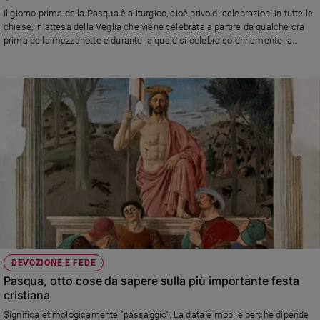
Chiesa
Il giorno prima della Pasqua è aliturgico, cioè privo di celebrazioni in tutte le
Chiesa
chiese, in attesa della Veglia che viene celebrata a partire da qualche ora
prima della mezzanotte e durante la quale si celebra solennemente la
Risurrezione di Gesù dai morti
Fede
e
spiritualità
Santi
Devozione
e
fede
Parola
del
giorno
Santo
del
giorno
DEVOZIONE E FEDE
Pasqua, otto cose da sapere sulla più importante festa
Società
e
cristiana
valori
Significa etimologicamente "passaggio". La data è mobile perché dipende