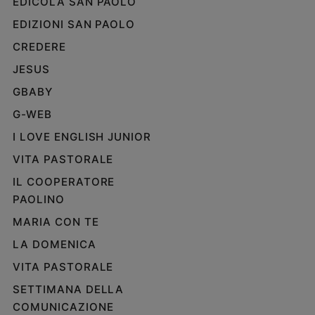
EDICOLA SAN PAOLO
Policy
EDIZIONI SAN PAOLO
CREDERE
Chi
JESUS
siamo
GBABY
Contatti
G-WEB
I LOVE ENGLISH JUNIOR
Pubblicità
VITA PASTORALE
Registrati
IL COOPERATORE
PAOLINO
Redazione
MARIA CON TE
LA DOMENICA
Social
VITA PASTORALE
SETTIMANA DELLA
COMUNICAZIONE