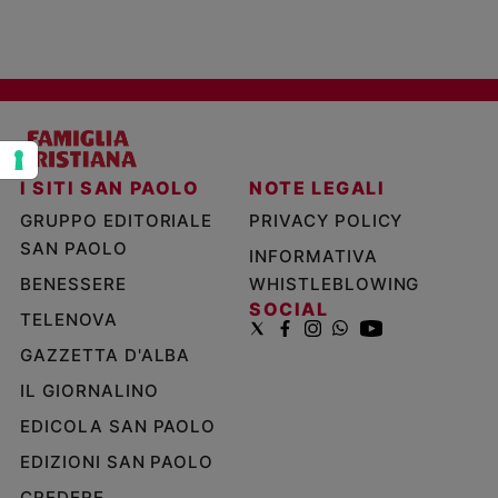
Policy
Chi
siamo
Contatti
I SITI SAN PAOLO
NOTE LEGALI
GRUPPO EDITORIALE
PRIVACY POLICY
Pubblicità
SAN PAOLO
INFORMATIVA
BENESSERE
WHISTLEBLOWING
Registrati
SOCIAL
TELENOVA
Redazione
GAZZETTA D'ALBA
IL GIORNALINO
Social
EDICOLA SAN PAOLO
EDIZIONI SAN PAOLO
CREDERE