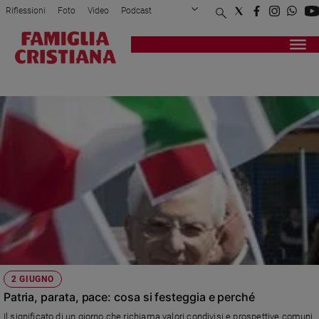
Riflessioni
Foto
Video
Podcast
Privacy Policy
Chi siamo
Contatti
Pubblicità
Attualità
Registrati
Redazione
Italia
SFILATA
Cronaca
Politica
Mondo
Economia
Legalità
e
giustizia
Sport
Interviste
Papa
2 GIUGNO
Papa
Patria, parata, pace: cosa si festeggia e perché
Il significato di un giorno che richiama valori condivisi e prospettive comuni.