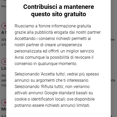
costruzione tra monumento, scultura, installazione, edificio, opera d’arte, è
Contribuisci a mantenere
Giusi Galimberti
Sanremo
diventato il simbolo del ritrovato Orgoglio italiano".
2026
questo sito gratuito
Cinema,
Tv
Riusciamo a fornire informazione gratuita
ATTUALITÀ
e
A Milano sfilano i gioielli
grazie alla pubblicità erogata dai nostri partner.
streaming
Accettando i consensi richiesti permetti ai
Alla Palazzina Liberty una mostra dei capolavori degli artigiani orafi, mentre
Libri
nostri partner di creare un'esperienza
a Palazzo Giureconsulti domenica c'è il Gioiello Day.
Musica
personalizzata ed offrirti un miglior servizio.
Arte
Avrai comunque la possibilità di revocare il
CULTURA E SPETTACOLI
consenso in qualunque momento.
Famiglia
Liceali in passerella, è polemica
ed
Selezionando 'Accetta tutto', vedrai più spesso
Alcune ragazze dello storico liceo classico Parini di Milano sono state
educazione
annunci su argomenti che ti interessano.
selezionate come modelle per la sfilata di Chiara Boni nella settimana della
Genitori
moda a Milano. Con qualche polemica.
Selezionando 'Rifiuta tutto', non verranno
e
attivati annunci Google standard basati su
figli
cookie o identificatori locali; ove disponibile
ATTUALITÀ
Nonni
potranno essere richiesti annunci limitati.
Moda giovani, non solo Abercrombie
Coppia
A partire dal successo del noto marchio è nato il filone nella moda in stile
Scuola