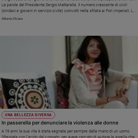
Chiesa
Le parole del Presidente Sergio Mattarella. Il numero crescente di civili
Chiesa
(sindaci e giovani in servizio civile) coinvolti nella sfilata ai Fori imperiali. La
vitale attualità dell'articolo 11 della Costituzione.
Alberto Chiara
Fede
e
spiritualità
Santi
Devozione
e
fede
Parola
del
giorno
Santo
del
giorno
UNA BELLEZZA DIVERSA
Società
In passerella per denunciare la violenza alle donne
e
A 19 anni la sua vita è stata segnata per sempre dalla mano di un uomo.
valori
Sfregiata con l'acido dal cognato, per avere cercato di aiutare la sorella che