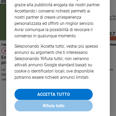
grazie alla pubblicità erogata dai nostri partner.
Policy
Accettando i consensi richiesti permetti ai
nostri partner di creare un'esperienza
Chi
personalizzata ed offrirti un miglior servizio.
siamo
Avrai comunque la possibilità di revocare il
consenso in qualunque momento.
Contatti
Selezionando 'Accetta tutto', vedrai più spesso
ATTUALITÀ
annunci su argomenti che ti interessano.
Pubblicità
Emergenza covid: in calo la fiducia degli italiani nel
Selezionando 'Rifiuta tutto', non verranno
premier Conte e nelle Regioni
attivati annunci Google standard basati su
Registrati
La “seconda ondata” della pandemia muove i consensi politici degli italiani.
cookie o identificatori locali; ove disponibile
Secondo il barometro dell'istituto in calo anche i consensi per la Lega;
potranno essere richiesti annunci limitati.
Redazione
cresce Fratelli d'Italia; stabili PD e M5S.
ACCETTA TUTTO
Social
Rifiuta tutto