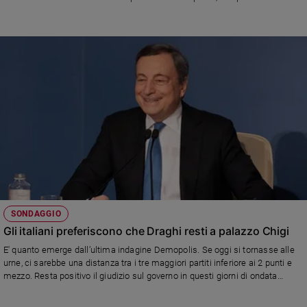
Ambiente
esprimere in modo condiviso un candidato.
e
Creato
Volontariato
Diritti
Aziende
di
valore
Caso
della
settimana
Migranti
Diversità
SONDAGGIO
e
Gli italiani preferiscono che Draghi resti a palazzo Chigi
inclusione
Costume
E' quanto emerge dall’ultima indagine Demopolis. Se oggi si tornasse alle
urne, ci sarebbe una distanza tra i tre maggiori partiti inferiore ai 2 punti e
mezzo. Resta positivo il giudizio sul governo in questi giorni di ondata
Cultura
Omicron
e
spettacoli