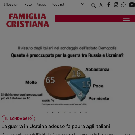
Riflessioni
Foto
Video
Podcast
Privacy Policy
Chi siamo
Contatti
Pubblicità
Attualità
Registrati
Redazione
Italia
SONDAGGIO DEMOPOLIS
Cronaca
Politica
Mondo
Economia
Legalità
e
giustizia
Sport
Interviste
Papa
IL SONDAGGIO
Papa
La guerra in Ucraina adesso fa paura agli italiani
Da un sondaggio dell'Istituto Demopolis sta crescendo la preoccupazione