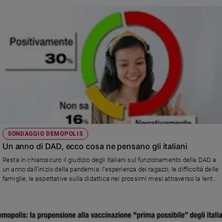
Sanremo
2026
Cinema,
Tv
e
streaming
Libri
Musica
Arte
Famiglia
SONDAGGIO DEMOPOLIS
ed
educazione
Un anno di DAD, ecco cosa ne pensano gli italiani
Resta in chiaroscuro il giudizio degli italiani sul funzionamento della DAD a
Genitori
un anno dall'inizio della pandemia: l'esperienza dei ragazzi, le difficoltà delle
e
famiglie, le aspettative sulla didattica nei prossimi mesi attraverso la lente
figli
del sondaggio Demopolis
Nonni
Coppia
Scuola