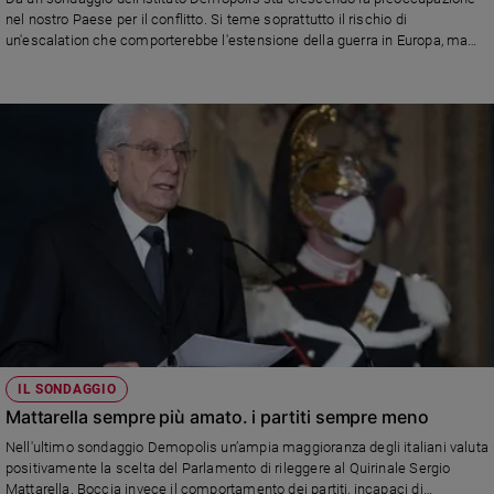
Chiesa
nel nostro Paese per il conflitto. Si teme soprattutto il rischio di
Chiesa
un'escalation che comporterebbe l'estensione della guerra in Europa, ma
anche il rischio che ciò potrebbe provocare sui costi dell'energia. La
maggioranza condivide le sanzioni economiche.
Fede
e
spiritualità
Santi
Devozione
e
fede
Parola
del
giorno
Santo
del
giorno
IL SONDAGGIO
Mattarella sempre più amato. i partiti sempre meno
Società
Nell'ultimo sondaggio Demopolis un’ampia maggioranza degli italiani valuta
e
positivamente la scelta del Parlamento di rileggere al Quirinale Sergio
valori
Mattarella. Boccia invece il comportamento dei partiti, incapaci di