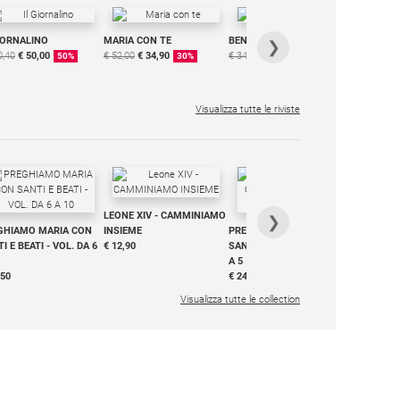
IORNALINO
MARIA CON TE
BENESSERE
6 RIVISTE
❯
0,40
€ 50,00
€ 52,00
€ 34,90
€ 34,80
€ 29,90
DIGITALE
50%
30%
15%
MENSILE
€ 6,99
Visualizza tutte le riviste
IN DIALO
LEONE XIV - CAMMINIAMO
€ 34,90
❯
GHIAMO MARIA CON
INSIEME
PREGHIAMO MARIA CON
I E BEATI - VOL. DA 6
€ 12,90
SANTI E BEATI - VOL. DA 1
A 5
,50
€ 24,50
Visualizza tutte le collection