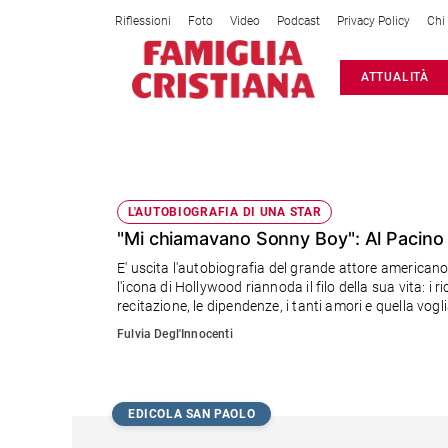
Riflessioni
Foto
Video
Podcast
Privacy Policy
Chi
Attualità
ATTUALITÀ
Italia
Cronaca
Politica
SONNY BOY
Mondo
Economia
L'AUTOBIOGRAFIA DI UNA STAR
"Mi chiamavano Sonny Boy": Al Pacino r
Legalità
e
E' uscita l'autobiografia del grande attore americano d
giustizia
l'icona di Hollywood riannoda il filo della sua vita: i 
Sport
recitazione, le dipendenze, i tanti amori e quella vo
Interviste
Fulvia Degl'Innocenti
Papa
Papa
EDICOLA SAN PAOLO