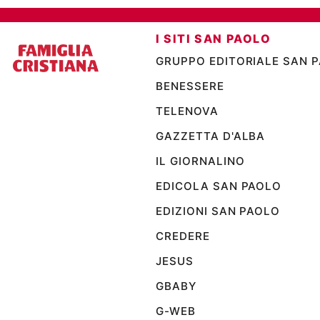
Ambiente
e
I SITI SAN PAOLO
Creato
Volontariato
GRUPPO EDITORIALE SAN 
Diritti
BENESSERE
Aziende
TELENOVA
di
valore
GAZZETTA D'ALBA
Caso
IL GIORNALINO
della
settimana
EDICOLA SAN PAOLO
Migranti
EDIZIONI SAN PAOLO
Diversità
e
CREDERE
inclusione
JESUS
Costume
GBABY
Cultura
e
G-WEB
spettacoli