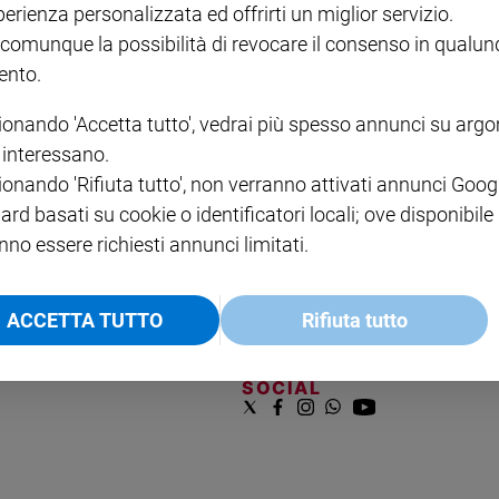
perienza personalizzata ed offrirti un miglior servizio.
VOL. 1 - 2
MAGNIFICA HUMANITAS -
L'INTELLIGENZA
PRE
€ 18,50
ENCICLICA PAPALE
€ 27,50
SANT
 comunque la possibilità di revocare il consenso in qualu
€ 2,90
A 10
nto.
€ 24
ionando 'Accetta tutto', vedrai più spesso annunci su arg
i interessano.
ionando 'Rifiuta tutto', non verranno attivati annunci Goog
ard basati su cookie o identificatori locali; ove disponibile
nno essere richiesti annunci limitati.
NOTE LEGALI
ACCETTA TUTTO
Rifiuta tutto
PAOLO
PRIVACY POLICY
INFORMATIVA WHISTLEBL
SOCIAL