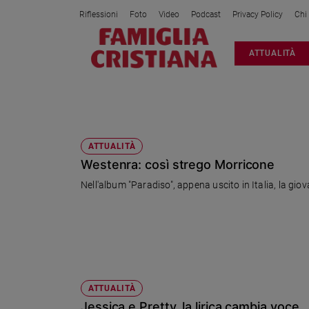
Riflessioni
Foto
Video
Podcast
Privacy Policy
Chi
Attualità
ATTUALITÀ
Italia
Cronaca
Politica
SOPRANO
Mondo
Economia
ATTUALITÀ
Westenra: così strego Morricone
Legalità
e
Nell'album "Paradiso", appena uscito in Italia, la gio
giustizia
Sport
Interviste
Papa
Papa
ATTUALITÀ
Jessica e Pretty, la lirica cambia voce