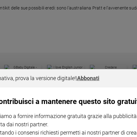
ikit delle sue possibili eredi: sono l'australiana Pratt e l'avvenente sud
I LOVE ENGLISH JUNIOR
CREDERE
IL G
nativa, prova la versione digitale!
|
Abbonati
GBABY DIGITALE -
€ 69,00
€ 43,90
€ 98,80
€ 49,90
€ 11
35%
49%
ABBONAMENTO ANNUALE
€ 16,99
ontribuisci a mantenere questo sito gratui
iamo a fornire informazione gratuita grazie alla pubblicità
ta dai nostri partner.
tando i consensi richiesti permetti ai nostri partner di crea
COLLANA ARSENIO LUPIN
QUID+ ALLENIAMO