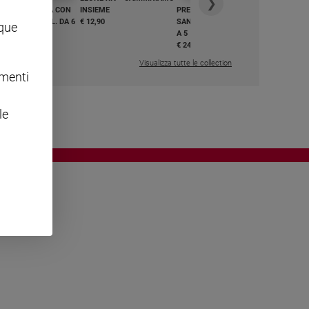
❯
GHIAMO MARIA CON
INSIEME
PREGHIAMO MARIA CON
I E BEATI - VOL. DA 6
€ 12,90
SANTI E BEATI - VOL. DA 1
nque
A 5
,50
€ 24,50
Visualizza tutte le collection
omenti
le
OWING