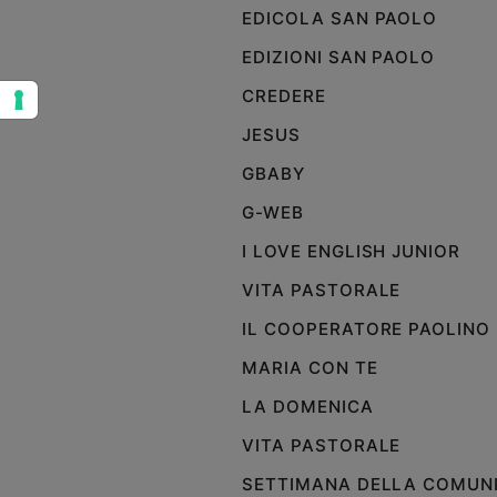
EDICOLA SAN PAOLO
Sanremo
2026
EDIZIONI SAN PAOLO
Cinema,
CREDERE
Tv
e
JESUS
streaming
GBABY
Libri
Musica
G-WEB
Arte
I LOVE ENGLISH JUNIOR
Famiglia
VITA PASTORALE
ed
educazione
IL COOPERATORE PAOLINO
Genitori
MARIA CON TE
e
LA DOMENICA
figli
Nonni
VITA PASTORALE
Coppia
SETTIMANA DELLA COMUN
Scuola