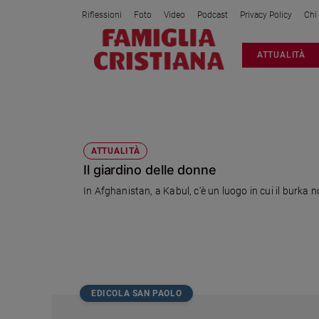
Riflessioni
Foto
Video
Podcast
Privacy Policy
Chi
Attualità
ATTUALITÀ
Italia
Cronaca
Politica
SOTTOMISSIONI
Mondo
Economia
ATTUALITÀ
Il giardino delle donne
Legalità
e
In Afghanistan, a Kabul, c'è un luogo in cui il burka
giustizia
Sport
Interviste
Papa
Papa
EDICOLA SAN PAOLO