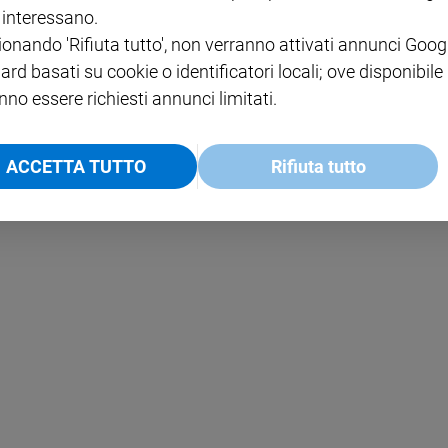
i interessano.
ionando 'Rifiuta tutto', non verranno attivati annunci Goog
NOTE LEGALI
ard basati su cookie o identificatori locali; ove disponibile
PAOLO
PRIVACY POLICY
nno essere richiesti annunci limitati.
INFORMATIVA WHISTLEBL
SOCIAL
ACCETTA TUTTO
Rifiuta tutto