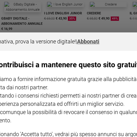
I LOVE ENGLISH JUNIOR
CREDERE
IL G
GBABY DIGITALE -
€ 69,00
€ 43,90
€ 98,80
€ 49,90
€ 11
35%
49%
ABBONAMENTO ANNUALE
€ 16,99
nativa, prova la versione digitale!
|
Abbonati
ontribuisci a mantenere questo sito gratui
COLLANA ARSENIO LUPIN
QUID+ ALLENIAMO
iamo a fornire informazione gratuita grazie alla pubblicità
VOL. 1 - 2
MAGNIFICA HUMANITAS -
L'INTELLIGENZA
PRE
€ 18,50
ENCICLICA PAPALE
€ 27,50
SANT
ta dai nostri partner.
€ 2,90
A 10
€ 24
tando i consensi richiesti permetti ai nostri partner di crea
perienza personalizzata ed offrirti un miglior servizio.
 comunque la possibilità di revocare il consenso in qualu
nto.
ionando 'Accetta tutto', vedrai più spesso annunci su arg