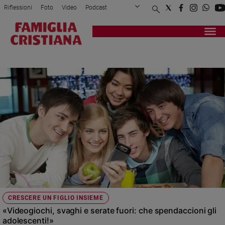
Riflessioni
Foto
Video
Podcast
Privacy Policy
Chi siamo
Contatti
Pubblicità
Attualità
Registrati
Redazione
Italia
SPESE
Cronaca
Politica
Mondo
Economia
Legalità
e
giustizia
Sport
Interviste
Papa
CRESCERE UN FIGLIO INSIEME
Papa
«Videogiochi, svaghi e serate fuori: che spendaccioni gli
adolescenti!»