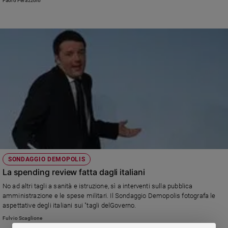
Paolo Perazzolo
Sanremo
2026
Cinema,
Tv
e
streaming
Libri
Musica
Arte
Famiglia
ed
educazione
SONDAGGIO DEMOPOLIS
Genitori
La spending review fatta dagli italiani
e
No ad altri tagli a sanità e istruzione, sì a interventi sulla pubblica
figli
amministrazione e le spese militari. Il Sondaggio Demopolis fotografa le
Nonni
aspettative degli italiani sui "tagli delGoverno.
Coppia
Fulvio Scaglione
Scuola