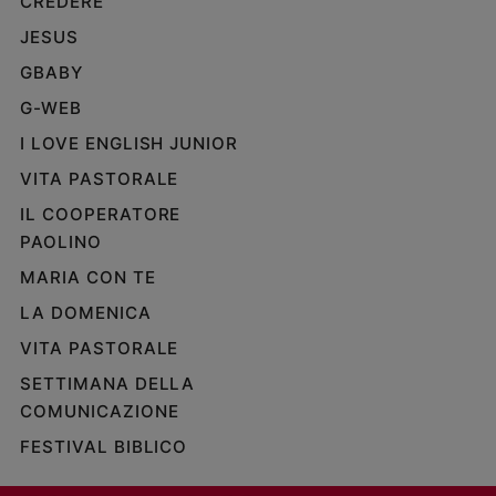
CREDERE
e
JESUS
giovani
GBABY
Adolescenza
Bioetica
G-WEB
I LOVE ENGLISH JUNIOR
VITA PASTORALE
Vai
IL COOPERATORE
PAOLINO
Riflessioni
MARIA CON TE
LA DOMENICA
Foto
VITA PASTORALE
Video
SETTIMANA DELLA
COMUNICAZIONE
Podcast
FESTIVAL BIBLICO
Privacy