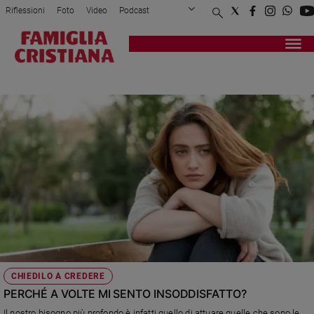
Riflessioni
Foto
Video
Podcast
Privacy Policy
Chi siamo
Contatti
Pubblicità
Attualità
Registrati
Redazione
Italia
STIMA
Cronaca
Politica
Mondo
Economia
Legalità
e
giustizia
Sport
Interviste
Papa
CHIEDILO A CREDERE
Papa
PERCHÉ A VOLTE MI SENTO INSODDISFATTO?
Il nostro bisogno più profondo è infatti quello di attuare quelle che sono le