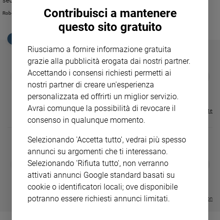
secolo, Gregorio e Basilio
Ambiente
Contribuisci a mantenere
Robert Cheaib
e
questo sito gratuito
Creato
EDICOLA SAN PAOLO
Volontariato
Riusciamo a fornire informazione gratuita
Diritti
grazie alla pubblicità erogata dai nostri partner.
Aziende
Accettando i consensi richiesti permetti ai
GBABY
FAMIGLIA CRISTIANA
GBABY DIGITA
❮
❯
di
€ 34,80
€ 21,90
€ 104,00
€ 83,00
ABBONAMEN
37%
20%
nostri partner di creare un'esperienza
valore
€ 16,99
personalizzata ed offrirti un miglior servizio.
Caso
Avrai comunque la possibilità di revocare il
della
Visualizza tutte le riviste
consenso in qualunque momento.
settimana
Migranti
Selezionando 'Accetta tutto', vedrai più spesso
Diversità
annunci su argomenti che ti interessano.
e
DIARIO G 2026-27
COLLANA ARS
Selezionando 'Rifiuta tutto', non verranno
❮
❯
inclusione
LE GRANDI BASILICHE ITALIANE
€ 8,90
1 - 2
- € 8,90
attivati annunci Google standard basati su
- VOL DA 1 AL 5
€ 18,50
Costume
cookie o identificatori locali; ove disponibile
€ 64,50
potranno essere richiesti annunci limitati.
Visualizza tutte le collection
Cultura
e
spettacoli