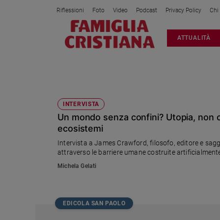
Riflessioni
Foto
Video
Podcast
Privacy Policy
Chi
Attualità
ATTUALITÀ
Italia
Cronaca
Politica
STORIA DEI CONFINI
Mondo
Economia
INTERVISTA
Un mondo senza confini? Utopia, non ci 
Legalità
e
ecosistemi
giustizia
Intervista a James Crawford, filosofo, editore e saggis
Sport
attraverso le barriere umane costruite artificialment
Interviste
Michela Gelati
Papa
Papa
EDICOLA SAN PAOLO