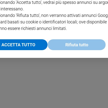
ionando 'Accetta tutto', vedrai più spesso annunci su arg
i interessano.
NOTE LEGALI
ionando 'Rifiuta tutto', non verranno attivati annunci Goog
PAOLO
PRIVACY POLICY
ard basati su cookie o identificatori locali; ove disponibile
nno essere richiesti annunci limitati.
INFORMATIVA WHISTLEBL
SOCIAL
ACCETTA TUTTO
Rifiuta tutto