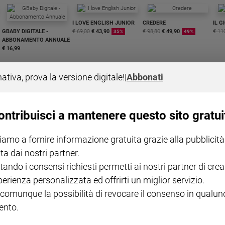
I LOVE ENGLISH JUNIOR
CREDERE
IL G
GBABY DIGITALE -
€ 69,00
€ 43,90
€ 98,80
€ 49,90
€ 11
35%
49%
ABBONAMENTO ANNUALE
€ 16,99
nativa, prova la versione digitale!
|
Abbonati
ontribuisci a mantenere questo sito gratui
COLLANA ARSENIO LUPIN
QUID+ ALLENIAMO
VOL. 1 - 2
MAGNIFICA HUMANITAS -
L'INTELLIGENZA
PRE
iamo a fornire informazione gratuita grazie alla pubblicità
€ 18,50
ENCICLICA PAPALE
€ 27,50
SANT
€ 2,90
A 10
ta dai nostri partner.
€ 24
tando i consensi richiesti permetti ai nostri partner di crea
perienza personalizzata ed offrirti un miglior servizio.
 comunque la possibilità di revocare il consenso in qualu
nto.