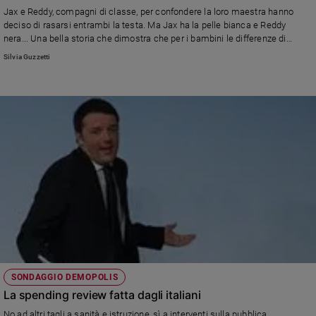
Chiesa
Jax e Reddy, compagni di classe, per confondere la loro maestra hanno
Chiesa
deciso di rasarsi entrambi la testa. Ma Jax ha la pelle bianca e Reddy
nera... Una bella storia che dimostra che per i bambini le differenze di
colore e di razza non esistono.
Fede
Silvia Guzzetti
e
spiritualità
Santi
Devozione
e
fede
Parola
del
giorno
Santo
del
giorno
Società
SONDAGGIO DEMOPOLIS
e
La spending review fatta dagli italiani
valori
No ad altri tagli a sanità e istruzione, sì a interventi sulla pubblica