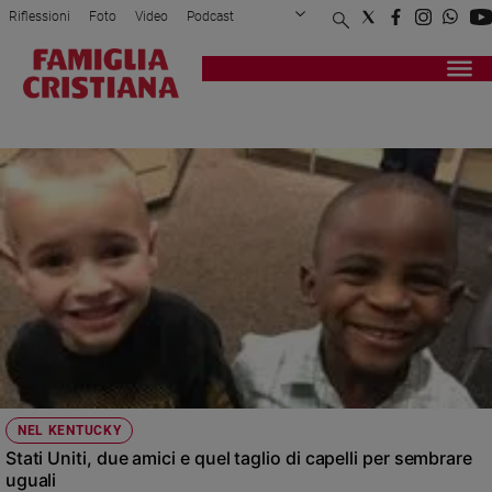
Riflessioni
Foto
Video
Podcast
Privacy Policy
Chi siamo
Contatti
Pubblicità
Attualità
Registrati
Redazione
Italia
TAGLIO
Cronaca
Politica
Mondo
Economia
Legalità
e
giustizia
Sport
Interviste
Papa
NEL KENTUCKY
Papa
Stati Uniti, due amici e quel taglio di capelli per sembrare
uguali