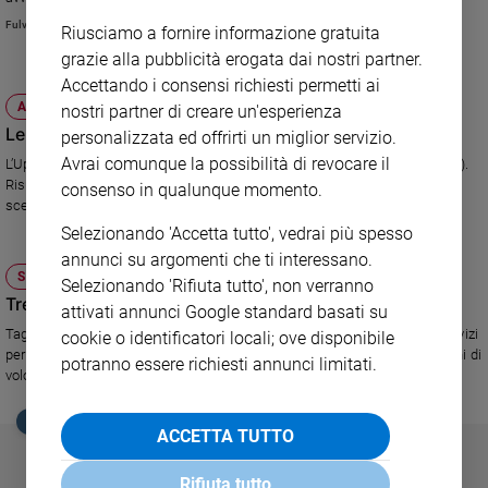
Fulvio Scaglione
Sanremo
Riusciamo a fornire informazione gratuita
2026
grazie alla pubblicità erogata dai nostri partner.
Cinema,
Accettando i consensi richiesti permetti ai
Tv
ATTUALITÀ
nostri partner di creare un'esperienza
e
Le Province accettano la dieta
personalizzata ed offrirti un miglior servizio.
streaming
Avrai comunque la possibilità di revocare il
L’Upi propone l’accorpamento delle più piccole (sotto i 500 mila abitanti?).
Libri
Risultato? 40 enti in meno e risparmi per 3-4 miliardi. E i Comuni
consenso in qualunque momento.
Musica
scenderebbero da 8mila a 2mila
Selezionando 'Accetta tutto', vedrai più spesso
Arte
annunci su argomenti che ti interessano.
SOCIETÀ E VALORI
Famiglia
Selezionando 'Rifiuta tutto', non verranno
ed
Tremonti contro i volontari
attivati annunci Google standard basati su
educazione
Tagliati i fondi del 5 per mille. La denuncia di Granelli capo dei Centri servizi
cookie o identificatori locali; ove disponibile
Genitori
per il volontariato: solo 100 milioni è uno scandalo. Presi in giro 14 milioni di
potranno essere richiesti annunci limitati.
volontari.
e
figli
EDICOLA SAN PAOLO
Nonni
ACCETTA TUTTO
Coppia
Rifiuta tutto
Scuola