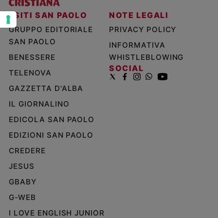
Policy
I SITI SAN PAOLO
NOTE LEGALI
GRUPPO EDITORIALE
PRIVACY POLICY
Chi
SAN PAOLO
INFORMATIVA
siamo
BENESSERE
WHISTLEBLOWING
SOCIAL
TELENOVA
Contatti
GAZZETTA D'ALBA
Pubblicità
IL GIORNALINO
EDICOLA SAN PAOLO
Registrati
EDIZIONI SAN PAOLO
Redazione
CREDERE
JESUS
Social
GBABY
G-WEB
I LOVE ENGLISH JUNIOR