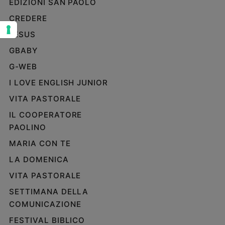
EDIZIONI SAN PAOLO
Sanremo
CREDERE
2026
JESUS
Cinema,
Tv
GBABY
e
G-WEB
streaming
Libri
I LOVE ENGLISH JUNIOR
Musica
VITA PASTORALE
Arte
IL COOPERATORE
PAOLINO
Famiglia
ed
MARIA CON TE
educazione
LA DOMENICA
Genitori
e
VITA PASTORALE
figli
SETTIMANA DELLA
Nonni
COMUNICAZIONE
Coppia
FESTIVAL BIBLICO
Scuola