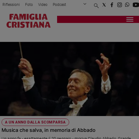
Riflessioni
Foto
Video
Podcast
Privacy Policy
Chi siamo
Contatti
Pubblicità
Attualità
Registrati
Redazione
Italia
TAMINO
Cronaca
Politica
Mondo
Economia
Legalità
e
giustizia
Sport
Interviste
Papa
A UN ANNO DALLA SCOMPARSA
Papa
Musica che salva, in memoria di Abbado
Un anno fa - esattamente il 20 gennaio - moriva Claudio Abbado. Grande