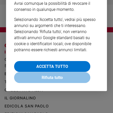
Avrai comunque la possibilità di revocare il
Ambiente
e
consenso in qualunque momento.
Creato
Selezionando 'Accetta tutto', vedrai più spesso
Volontariato
annunci su argomenti che ti interessano.
Diritti
Selezionando 'Rifiuta tutto', non verranno
Aziende
attivati annunci Google standard basati su
di
cookie o identificatori locali; ove disponibile
valore
potranno essere richiesti annunci limitati.
Caso
I SITI SAN PAOLO
NOTE LEGALI
della
GRUPPO EDITORIALE
PRIVACY POLICY
settimana
SAN PAOLO
ACCETTA TUTTO
INFORMATIVA
Migranti
BENESSERE
WHISTLEBLOWING
Diversità
Rifiuta tutto
SOCIAL
e
TELENOVA
inclusione
GAZZETTA D'ALBA
Costume
IL GIORNALINO
Cultura
EDICOLA SAN PAOLO
e
spettacoli