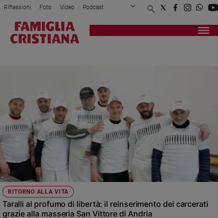
Riflessioni
Foto
Video
Podcast
Privacy Policy
Chi siamo
Contatti
Pubblicità
Attualità
Registrati
Redazione
Italia
TARALLI
Cronaca
Politica
Mondo
Economia
Legalità
e
giustizia
Sport
Interviste
Papa
RITORNO ALLA VITA
Papa
Taralli al profumo di libertà: il reinserimento dei carcerati
grazie alla masseria San Vittore di Andria