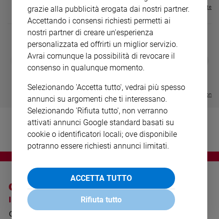
Ambiente
Visualizza tutte le riviste
grazie alla pubblicità erogata dai nostri partner.
e
Accettando i consensi richiesti permetti ai
Creato
nostri partner di creare un'esperienza
Volontariato
personalizzata ed offrirti un miglior servizio.
Diritti
Avrai comunque la possibilità di revocare il
DIARIO G 2026-27
COLLANA ARS
❮
❯
Aziende
LE GRANDI BASILICHE ITALIANE
€ 8,90
1 - 2
- € 8,90
consenso in qualunque momento.
- VOL DA 1 AL 5
€ 18,50
di
€ 64,50
valore
Selezionando 'Accetta tutto', vedrai più spesso
Visualizza tutte le collection
Caso
annunci su argomenti che ti interessano.
della
Selezionando 'Rifiuta tutto', non verranno
settimana
attivati annunci Google standard basati su
Migranti
cookie o identificatori locali; ove disponibile
Diversità
potranno essere richiesti annunci limitati.
e
inclusione
Costume
ACCETTA TUTTO
Cultura
I SITI SAN PAOLO
NOTE LEGALI
Rifiuta tutto
e
GRUPPO EDITORIALE
PRIVACY POLICY
spettacoli