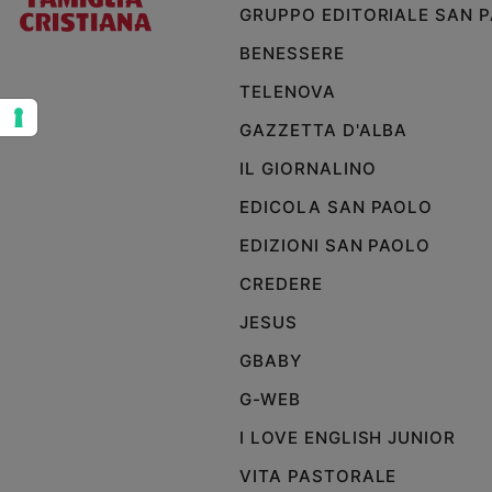
GRUPPO EDITORIALE SAN 
e
giovani
BENESSERE
Adolescenza
TELENOVA
Bioetica
GAZZETTA D'ALBA
IL GIORNALINO
Vai
EDICOLA SAN PAOLO
EDIZIONI SAN PAOLO
Riflessioni
CREDERE
JESUS
Foto
GBABY
Video
G-WEB
Podcast
I LOVE ENGLISH JUNIOR
VITA PASTORALE
Privacy