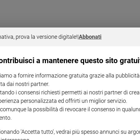
nativa, prova la versione digitale!
|
Abbonati
ontribuisci a mantenere questo sito gratui
ompositori, le loro opere affollano le stagioni dei principali enti lirici. Più
iamo a fornire informazione gratuita grazie alla pubblicità
ta dai nostri partner.
tando i consensi richiesti permetti ai nostri partner di crea
perienza personalizzata ed offrirti un miglior servizio.
 comunque la possibilità di revocare il consenso in qualu
nto.
ionando 'Accetta tutto', vedrai più spesso annunci su arg
I LOVE ENGLISH JUNIOR
CREDERE
IL G
GBABY DIGITALE -
€ 69,00
€ 43,90
€ 98,80
€ 49,90
€ 11
35%
49%