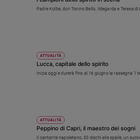
Chiesa
Padre Kolbe, don Tonino Bello, Ildegarda e Teresa di L
Chiesa
Fede
e
spiritualità
Santi
Devozione
ATTUALITÀ
e
Lucca, capitale dello spirito
fede
Inizia oggi e durerà fino al 16 giugno la rassegna "I t
Parola
del
giorno
Santo
del
giorno
ATTUALITÀ
Società
Peppino di Capri, il maestro dei sogni
e
valori
Il cantante napoletano, 50 dischi alle spalle, un succes