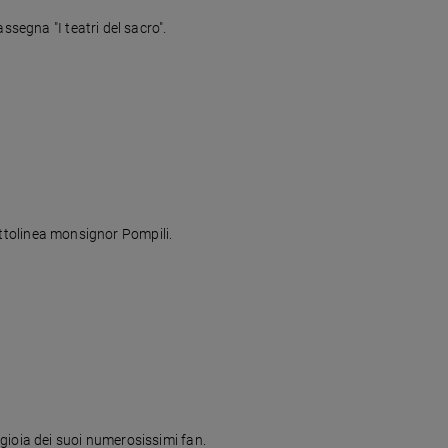
ssegna "I teatri del sacro".
sottolinea monsignor Pompili.
la gioia dei suoi numerosissimi fan.