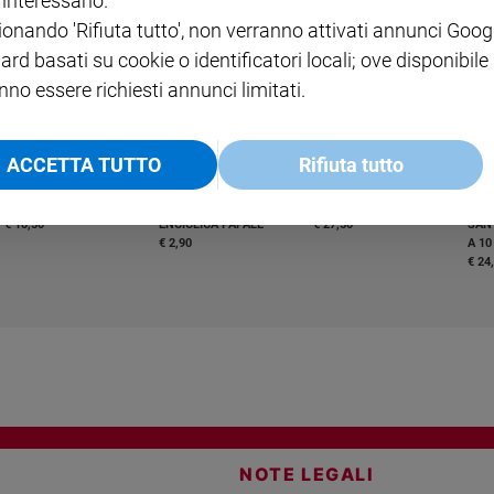
i interessano.
ABBONAMENTO ANNUALE
ionando 'Rifiuta tutto', non verranno attivati annunci Goog
€ 16,99
ard basati su cookie o identificatori locali; ove disponibile
nno essere richiesti annunci limitati.
ACCETTA TUTTO
Rifiuta tutto
COLLANA ARSENIO LUPIN
QUID+ ALLENIAMO
VOL. 1 - 2
MAGNIFICA HUMANITAS -
L'INTELLIGENZA
PRE
€ 18,50
ENCICLICA PAPALE
€ 27,50
SANT
€ 2,90
A 10
€ 24
NOTE LEGALI