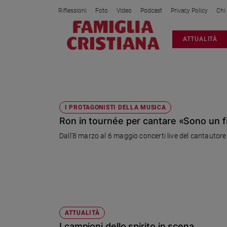
Riflessioni
Foto
Video
Podcast
Privacy Policy
Chi
Attualità
ATTUALITÀ
Italia
Cronaca
Politica
TEATRI
Mondo
Economia
I PROTAGONISTI DELLA MUSICA
Ron in tournée per cantare «Sono un fi
Legalità
e
Dall'8 marzo al 6 maggio concerti live del cantautore
giustizia
Sport
Interviste
Papa
Papa
ATTUALITÀ
I campioni dello spirito in scena