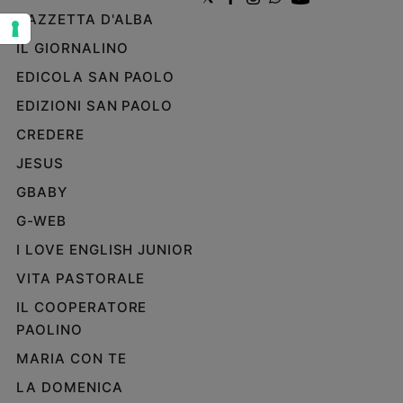
e
GAZZETTA D'ALBA
giovani
IL GIORNALINO
Adolescenza
EDICOLA SAN PAOLO
Bioetica
EDIZIONI SAN PAOLO
CREDERE
Vai
JESUS
GBABY
Riflessioni
G-WEB
I LOVE ENGLISH JUNIOR
Foto
VITA PASTORALE
Video
IL COOPERATORE
PAOLINO
Podcast
MARIA CON TE
LA DOMENICA
Privacy