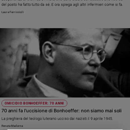
Chiesa
del posto ha fatto tutto da sé. E ora spiega agli altri infermieri come si fa.
Chiesa
Laura Ferriccioli
Fede
e
spiritualità
Santi
Devozione
e
fede
Parola
del
giorno
Santo
del
giorno
OMICIDIO BONHOEFFER: 70 ANNI
70 anni fa l'uccisione di Bonhoeffer: non siamo mai soli
Società
La preghiera del teologo luterano ucciso dai nazisti il 9 aprile 1945.
e
valori
Renata Maderna