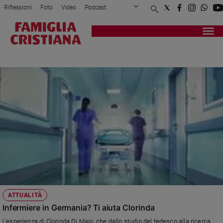
Riflessioni
Foto
Video
Podcast
Privacy Policy
Chi siamo
Contatti
Pubblicità
Attualità
Registrati
Redazione
Italia
TEDESCO
Cronaca
Politica
Mondo
Economia
Legalità
e
giustizia
Sport
Interviste
Papa
ATTUALITÀ
Papa
Infermiere in Germania? Ti aiuta Clorinda
L'esperienza di Clorinda Di Maio, che dallo studio del tedesco alla ricerca