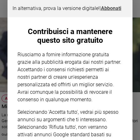
Ambiente
In alternativa, prova la versione digitale!
|
Abbonati
e
Creato
Volontariato
Contribuisci a mantenere
Diritti
questo sito gratuito
Aziende
di
Riusciamo a fornire informazione gratuita
valore
grazie alla pubblicità erogata dai nostri partner.
Caso
Accettando i consensi richiesti permetti ai
della
settimana
nostri partner di creare un'esperienza
personalizzata ed offrirti un miglior servizio.
Migranti
Avrai comunque la possibilità di revocare il
Diversità
ATTUALITÀ
e
consenso in qualunque momento.
inclusione
Minijob e midijob, ecco come lavorano i tedeschi
Selezionando 'Accetta tutto', vedrai più spesso
Costume
La riforma del mercato del lavoro italiano guarda al modello della
annunci su argomenti che ti interessano.
Germania, che ha introdotto cambiamenti nel sistema degli ammortizzatori
Selezionando 'Rifiuta tutto', non verranno
sociali, nella ricerca del lavoro e, soprattutto, nelle forme di contratto.
Cultura
e
attivati annunci Google standard basati su
Giulia Cerqueti
spettacoli