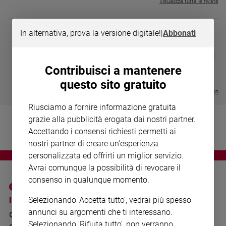
Chiesa
Visualizza tutte le riviste
Chiesa
In alternativa, prova la versione digitale!
|
Abbonati
Fede
e
DIARIO G 2026-27
COLLANA ARS
❮
❯
spiritualità
LE GRANDI BASILICHE ITALIANE
€ 8,90
1 - 2
- € 8,90
Contribuisci a mantenere
- VOL DA 1 AL 5
€ 18,50
Santi
€ 64,50
questo sito gratuito
Devozione
Visualizza tutte le collection
e
Riusciamo a fornire informazione gratuita
fede
grazie alla pubblicità erogata dai nostri partner.
Parola
Accettando i consensi richiesti permetti ai
del
giorno
nostri partner di creare un'esperienza
personalizzata ed offrirti un miglior servizio.
Santo
del
Avrai comunque la possibilità di revocare il
giorno
consenso in qualunque momento.
Società
I SITI SAN PAOLO
NOTE LEGALI
Selezionando 'Accetta tutto', vedrai più spesso
e
annunci su argomenti che ti interessano.
GRUPPO EDITORIALE
PRIVACY POLICY
valori
Selezionando 'Rifiuta tutto', non verranno