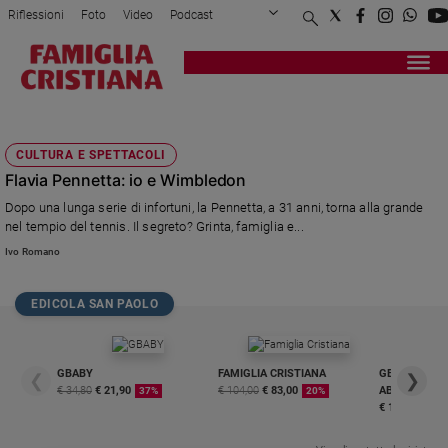
Riflessioni
Foto
Video
Podcast
Privacy Policy
Chi siamo
Contatti
Pubblicità
Attualità
Registrati
Redazione
Italia
TENNIS FEMMINILE
Cronaca
CULTURA E SPETTACOLI
Politica
Flavia Pennetta: io e Wimbledon
Mondo
Dopo una lunga serie di infortuni, la Pennetta, a 31 anni, torna alla grande
Economia
nel tempio del tennis. Il segreto? Grinta, famiglia e...
Legalità
Ivo Romano
e
giustizia
Sport
EDICOLA SAN PAOLO
Interviste
Papa
GBABY
FAMIGLIA CRISTIANA
GBABY DIGITA
❮
❯
€ 34,80
€ 21,90
€ 104,00
€ 83,00
ABBONAMEN
37%
20%
Papa
€ 16,99