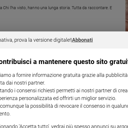
da Chi l’ha visto, hanno una lunga storia. Tutta da raccontare. E
nativa, prova la versione digitale!
|
Abbonati
ontribuisci a mantenere questo sito gratui
iziotti che non lo trovano quando si rifugia in Gran Bretagna.
e. Oggi tutto questo potrebbe essere smascherato. Qual è la posta in
iamo a fornire informazione gratuita grazie alla pubblicità
ta dai nostri partner.
tando i consensi richiesti permetti ai nostri partner di crea
perienza personalizzata ed offrirti un miglior servizio.
 comunque la possibilità di revocare il consenso in qualu
nto.
ionando 'Accetta tutto', vedrai più spesso annunci su arg