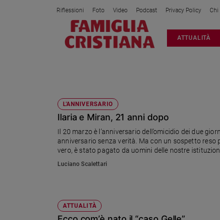
Riflessioni
Foto
Video
Podcast
Privacy Policy
Chi
Attualità
ATTUALITÀ
Italia
Cronaca
Politica
TESTIMONE FALSO
Mondo
Economia
L'ANNIVERSARIO
Ilaria e Miran, 21 anni dopo
Legalità
e
Il 20 marzo è l’anniversario dell’omicidio dei due gi
giustizia
anniversario senza verità. Ma con un sospetto reso più
Sport
vero, è stato pagato da uomini delle nostre istituzio
può non essere chiarita. Ecco perché.
Interviste
Luciano Scalettari
Papa
Papa
ATTUALITÀ
Ecco com’è nato il “caso Gelle”