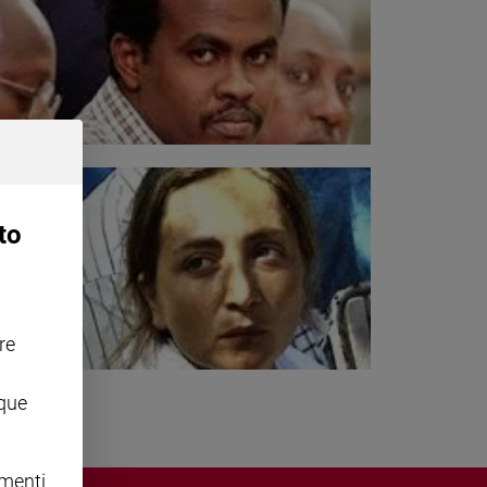
to
re
nque
omenti