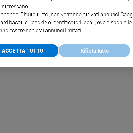
i interessano.
NOTE LEGALI
ionando 'Rifiuta tutto', non verranno attivati annunci Goog
PAOLO
PRIVACY POLICY
ard basati su cookie o identificatori locali; ove disponibile
INFORMATIVA WHISTLEBL
nno essere richiesti annunci limitati.
SOCIAL
ACCETTA TUTTO
Rifiuta tutto