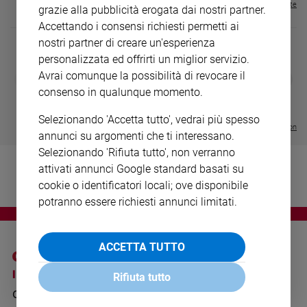
Visualizza tutte le riviste
Ambiente
grazie alla pubblicità erogata dai nostri partner.
e
Accettando i consensi richiesti permetti ai
Creato
nostri partner di creare un'esperienza
Volontariato
personalizzata ed offrirti un miglior servizio.
Diritti
Avrai comunque la possibilità di revocare il
DIARIO G 2026-27
COLLANA ARS
❮
❯
LE GRANDI BASILICHE ITALIANE
€ 8,90
1 - 2
- € 8,90
Aziende
consenso in qualunque momento.
- VOL DA 1 AL 5
€ 18,50
di
€ 64,50
Selezionando 'Accetta tutto', vedrai più spesso
valore
Visualizza tutte le collection
annunci su argomenti che ti interessano.
Caso
Selezionando 'Rifiuta tutto', non verranno
della
settimana
attivati annunci Google standard basati su
Migranti
cookie o identificatori locali; ove disponibile
potranno essere richiesti annunci limitati.
Diversità
e
inclusione
ACCETTA TUTTO
Costume
I SITI SAN PAOLO
NOTE LEGALI
Rifiuta tutto
Cultura
e
GRUPPO EDITORIALE
PRIVACY POLICY
spettacoli