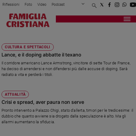
Riflessioni
Foto
Video
Podcast
Privacy Policy
Chi siamo
Contatti
Pubblicità
Attualità
Registrati
Redazione
Italia
TITOLI
Cronaca
CULTURA E SPETTACOLI
Politica
Lance, e il doping abbatte il texano
Mondo
Il corridore americano Lance Armstrong, vincitore di sette Tour de France,
Economia
ha deciso di arrendersi e non difendersi più dalle accuse di doping. Sarà
Legalità
radiato a vita e perderà i titoli.
e
giustizia
Sport
ATTUALITÀ
Interviste
Crisi e spread, aver paura non serve
Pronto intervento a Palazzo Chigi, stato d'allerta, timori per le tredicesime: il
Papa
dubbio che quanto avviene sia drogato dalla speculazione è alto. Ma gli
allarmi aumentano la sfiducia.
Papa