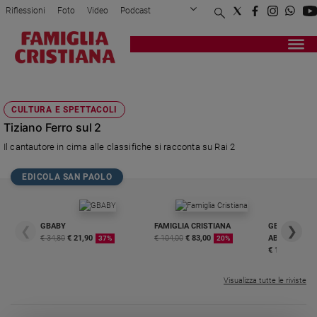
Riflessioni
Foto
Video
Podcast
Privacy Policy
Chi siamo
Contatti
Pubblicità
Attualità
Registrati
Redazione
Italia
TIZIANO FERRO SUL 2
Cronaca
CULTURA E SPETTACOLI
Politica
Tiziano Ferro sul 2
Mondo
Il cantautore in cima alle classifiche si racconta su Rai 2
Economia
Legalità
EDICOLA SAN PAOLO
e
giustizia
Sport
GBABY
FAMIGLIA CRISTIANA
GBABY DIGITA
❮
❯
Interviste
€ 34,80
€ 21,90
€ 104,00
€ 83,00
ABBONAMEN
37%
20%
€ 16,99
Papa
Visualizza tutte le riviste
Papa