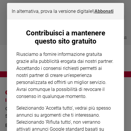
Chiesa
Chiesa
In alternativa, prova la versione digitale!
|
Abbonati
DIARIO G 2026-27
COLLANA ARS
❮
❯
LE GRANDI BASILICHE ITALIANE
€ 8,90
1 - 2
- € 8,90
Fede
- VOL DA 1 AL 5
€ 18,50
e
€ 64,50
Contribuisci a mantenere
spiritualità
Visualizza tutte le collection
questo sito gratuito
Santi
Devozione
Riusciamo a fornire informazione gratuita
e
grazie alla pubblicità erogata dai nostri partner.
fede
Accettando i consensi richiesti permetti ai
Parola
nostri partner di creare un'esperienza
del
personalizzata ed offrirti un miglior servizio.
giorno
Avrai comunque la possibilità di revocare il
Santo
consenso in qualunque momento.
del
I SITI SAN PAOLO
NOTE LEGALI
giorno
Selezionando 'Accetta tutto', vedrai più spesso
GRUPPO EDITORIALE
PRIVACY POLICY
annunci su argomenti che ti interessano.
Società
SAN PAOLO
INFORMATIVA
e
Selezionando 'Rifiuta tutto', non verranno
valori
BENESSERE
WHISTLEBLOWING
attivati annunci Google standard basati su