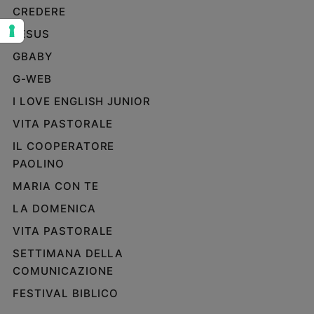
CREDERE
Sanremo
JESUS
2026
Cinema,
GBABY
Tv
G-WEB
e
streaming
I LOVE ENGLISH JUNIOR
Libri
VITA PASTORALE
Musica
IL COOPERATORE
Arte
PAOLINO
Famiglia
MARIA CON TE
ed
educazione
LA DOMENICA
Genitori
VITA PASTORALE
e
SETTIMANA DELLA
figli
COMUNICAZIONE
Nonni
FESTIVAL BIBLICO
Coppia
Scuola