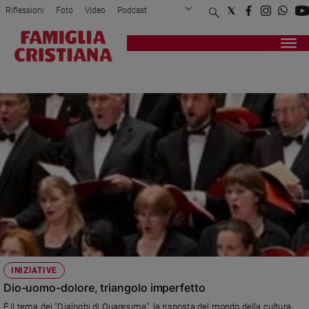
Riflessioni
Foto
Video
Podcast
Privacy Policy
Chi siamo
Contatti
Pubblicità
Attualità
Registrati
Redazione
Italia
TRIANGOLO
Cronaca
Politica
Mondo
Economia
Legalità
e
giustizia
Sport
Interviste
Papa
INIZIATIVE
Papa
Dio-uomo-dolore, triangolo imperfetto
È il tema dei "Dialoghi di Quaresima", la risposta del mondo della cultura