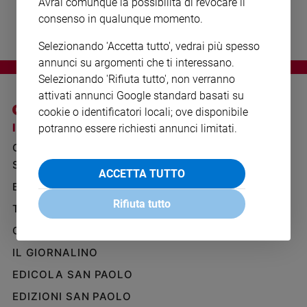
Avrai comunque la possibilità di revocare il
Ambiente
consenso in qualunque momento.
e
Creato
Selezionando 'Accetta tutto', vedrai più spesso
Volontariato
annunci su argomenti che ti interessano.
Diritti
Selezionando 'Rifiuta tutto', non verranno
Aziende
attivati annunci Google standard basati su
di
cookie o identificatori locali; ove disponibile
valore
I SITI SAN PAOLO
NOTE LEGALI
potranno essere richiesti annunci limitati.
Caso
GRUPPO EDITORIALE
PRIVACY POLICY
della
SAN PAOLO
settimana
INFORMATIVA
ACCETTA TUTTO
Migranti
BENESSERE
WHISTLEBLOWING
SOCIAL
Diversità
Rifiuta tutto
TELENOVA
e
GAZZETTA D'ALBA
inclusione
Costume
IL GIORNALINO
EDICOLA SAN PAOLO
Cultura
e
EDIZIONI SAN PAOLO
spettacoli