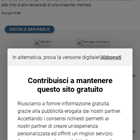
Chiesa
alla crisi e alla necessità di una rinascita interiore.
Chiesa
Giorgio Vitali
Fede
EDICOLA SAN PAOLO
e
spiritualità
Santi
GBABY
FAMIGLIA CRISTIANA
GBABY DIGITA
❮
❯
Devozione
€ 34,80
€ 21,90
€ 104,00
€ 83,00
ABBONAMEN
In alternativa, prova la versione digitale!
|
Abbonati
37%
20%
e
€ 16,99
fede
Parola
Visualizza tutte le riviste
Contribuisci a mantenere
del
questo sito gratuito
giorno
Santo
del
Riusciamo a fornire informazione gratuita
DIARIO G 2026-27
COLLANA ARS
❮
❯
giorno
grazie alla pubblicità erogata dai nostri partner.
LE GRANDI BASILICHE ITALIANE
€ 8,90
1 - 2
- € 8,90
- VOL DA 1 AL 5
€ 18,50
Accettando i consensi richiesti permetti ai
Società
€ 64,50
nostri partner di creare un'esperienza
e
Visualizza tutte le collection
personalizzata ed offrirti un miglior servizio.
valori