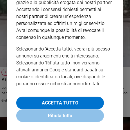
grazie alla pubblicità erogata dai nostri partner.
Policy
Accettando i consensi richiesti permetti ai
nostri partner di creare un'esperienza
Chi
personalizzata ed offrirti un miglior servizio.
Avrai comunque la possibilità di revocare il
siamo
consenso in qualunque momento.
Contatti
Selezionando 'Accetta tutto', vedrai più spesso
annunci su argomenti che ti interessano.
Pubblicità
Selezionando 'Rifiuta tutto', non verranno
attivati annunci Google standard basati su
FRANCIA
Registrati
cookie o identificatori locali; ove disponibile
Abou Jahjah: " Io sono Ahmed il poliziotto morto"
potranno essere richiesti annunci limitati.
Lo scrittore e opinionista libanese, che da molti anni vive in Belgio, spiega
Redazione
perché ha lanciato questo tweet, che in poche ore ha fatto il giro del mondo.
Giulia Cerqueti
ACCETTA TUTTO
Social
Rifiuta tutto