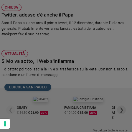
CHIESA
Twitter, adesso c'è anche il Papa
Sarà il Papa a «lanciare» il primo tweet, il 12 dicembre, durante l'udienza
generale. Probabilmente verranno lanciati estratti della catechesi:
#askpontifex, il suo hashtag.
ATTUALITÀ
Silvio va sotto, il Web s'infiamma
Il dibattito politico lascia le Tv e si trasferisce sulla Rete. Con ironia, rabbia,
passione e un fiume di messaggi.
EDICOLA SAN PAOLO
GBABY
FAMIGLIA CRISTIANA
GBABY DIGITA
❮
❯
€ 34,80
€ 21,90
€ 104,00
€ 83,00
ABBONAMEN
37%
20%
€ 16,99
Visualizza tutte le riviste