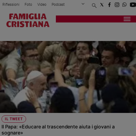
Riflessioni
Foto
Video
Podcast
Privacy Policy
Chi siamo
Contatti
Pubblicità
Attualità
Registrati
Redazione
Italia
TWEET
Cronaca
Politica
Mondo
Economia
Legalità
e
giustizia
Sport
Interviste
Papa
IL TWEET
Papa
Il Papa: «Educare al trascendente aiuta i giovani a
sognare»