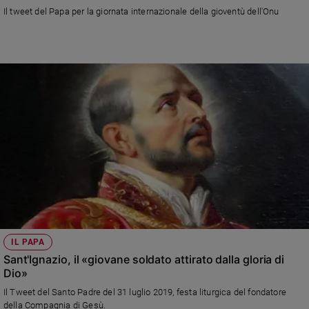
Chiesa
Il tweet del Papa per la giornata internazionale della gioventù dell'Onu
Chiesa
Fede
e
spiritualità
Santi
Devozione
e
fede
Parola
del
giorno
Santo
del
giorno
IL PAPA
Sant'Ignazio, il «giovane soldato attirato dalla gloria di
Società
Dio»
e
Il Tweet del Santo Padre del 31 luglio 2019, festa liturgica del fondatore
valori
della Compagnia di Gesù.