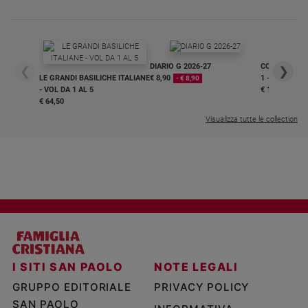
DIARIO G 2026-27
COLLANA ARS
❮
❯
LE GRANDI BASILICHE ITALIANE
€ 8,90
1 - 2
- € 8,90
- VOL DA 1 AL 5
€ 18,50
€ 64,50
Visualizza tutte le collection
I SITI SAN PAOLO
NOTE LEGALI
GRUPPO EDITORIALE
PRIVACY POLICY
SAN PAOLO