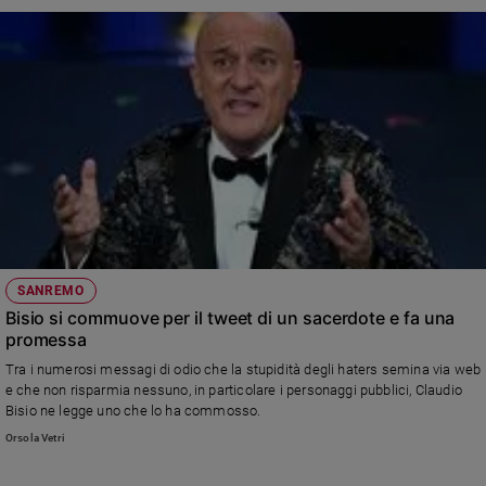
Sanremo
2026
Cinema,
Tv
e
streaming
Libri
Musica
Arte
Famiglia
SANREMO
ed
Bisio si commuove per il tweet di un sacerdote e fa una
educazione
promessa
Genitori
Tra i numerosi messagi di odio che la stupidità degli haters semina via web
e
e che non risparmia nessuno, in particolare i personaggi pubblici, Claudio
figli
Bisio ne legge uno che lo ha commosso.
Nonni
Orsola Vetri
Coppia
Scuola