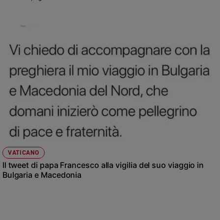
Ambiente
e
Creato
Volontariato
Diritti
Aziende
di
valore
Caso
della
settimana
Migranti
Diversità
VATICANO
e
Il tweet di papa Francesco alla vigilia del suo viaggio in
inclusione
Bulgaria e Macedonia
Costume
Cultura
e
spettacoli