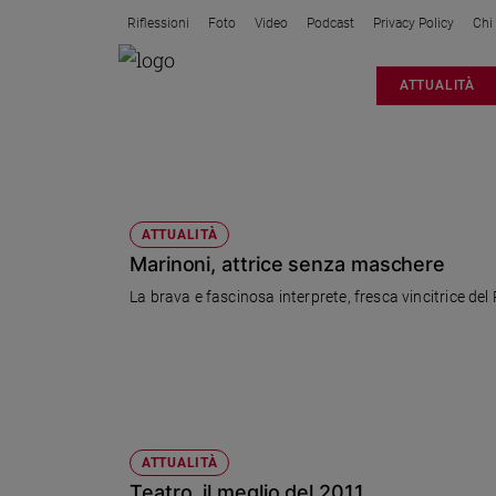
Riflessioni
Foto
Video
Podcast
Privacy Policy
Chi
Attualità
ATTUALITÀ
Italia
Cronaca
Politica
UBU
Mondo
Economia
ATTUALITÀ
Marinoni, attrice senza maschere
Legalità
e
La brava e fascinosa interprete, fresca vincitrice de
giustizia
Sport
Interviste
Papa
Papa
ATTUALITÀ
Teatro, il meglio del 2011