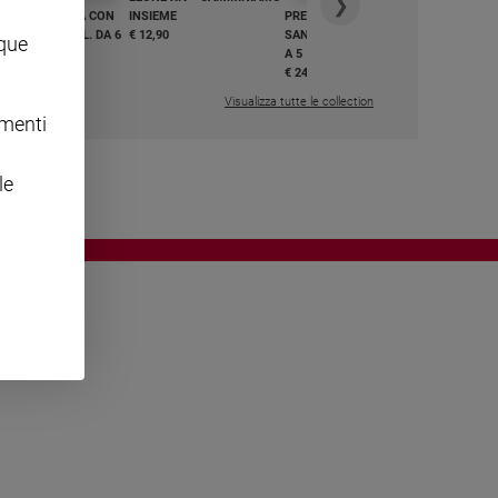
❯
GHIAMO MARIA CON
INSIEME
PREGHIAMO MARIA CON
I E BEATI - VOL. DA 6
€ 12,90
SANTI E BEATI - VOL. DA 1
nque
A 5
,50
€ 24,50
Visualizza tutte le collection
omenti
le
OWING