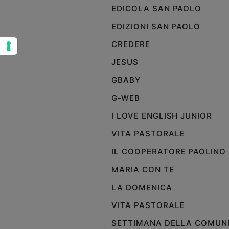
EDICOLA SAN PAOLO
Sanremo
2026
EDIZIONI SAN PAOLO
Cinema,
CREDERE
Tv
e
JESUS
streaming
GBABY
Libri
Musica
G-WEB
Arte
I LOVE ENGLISH JUNIOR
Famiglia
VITA PASTORALE
ed
educazione
IL COOPERATORE PAOLINO
Genitori
MARIA CON TE
e
LA DOMENICA
figli
Nonni
VITA PASTORALE
Coppia
SETTIMANA DELLA COMUN
Scuola