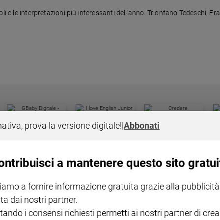
li e le interpretazioni più interessanti dell'anno. Trionfano Tedeschi, Fr
I LOVE ENGLISH JUNIOR
CREDERE
IL G
nativa, prova la versione digitale!
|
Abbonati
GBABY DIGITALE -
€ 69,00
€ 43,90
€ 98,80
€ 49,90
€ 11
35%
49%
ABBONAMENTO ANNUALE
€ 16,99
ontribuisci a mantenere questo sito gratui
iamo a fornire informazione gratuita grazie alla pubblicità
ta dai nostri partner.
tando i consensi richiesti permetti ai nostri partner di crea
COLLANA ARSENIO LUPIN
QUID+ ALLENIAMO