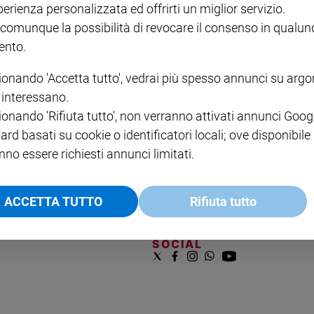
perienza personalizzata ed offrirti un miglior servizio.
VOL. 1 - 2
MAGNIFICA HUMANITAS -
L'INTELLIGENZA
PRE
€ 18,50
ENCICLICA PAPALE
€ 27,50
SANT
 comunque la possibilità di revocare il consenso in qualu
€ 2,90
A 10
nto.
€ 24
ionando 'Accetta tutto', vedrai più spesso annunci su arg
i interessano.
ionando 'Rifiuta tutto', non verranno attivati annunci Goog
ard basati su cookie o identificatori locali; ove disponibile
nno essere richiesti annunci limitati.
NOTE LEGALI
ACCETTA TUTTO
Rifiuta tutto
PAOLO
PRIVACY POLICY
INFORMATIVA WHISTLEBL
SOCIAL