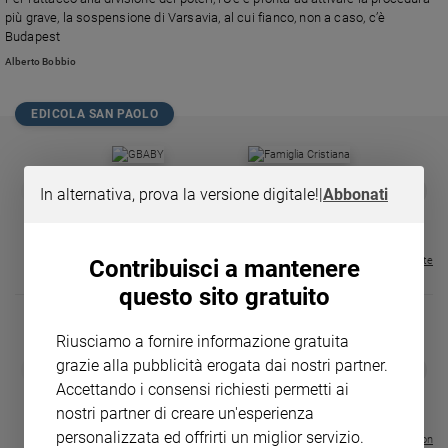
Chiesa
più grave, la sospensione di Varsavia, al cui fianco, non a caso, c’è
Chiesa
Budapest
Alberto Bobbio
Fede
e
spiritualità
EDICOLA SAN PAOLO
Santi
Devozione
GBABY
FAMIGLIA CRISTIANA
GBABY DIGITA
❮
❯
In alternativa, prova la versione digitale!
|
Abbonati
e
€ 34,80
€ 21,90
€ 104,00
€ 83,00
ABBONAMEN
37%
20%
fede
€ 16,99
Parola
del
Visualizza tutte le riviste
Contribuisci a mantenere
giorno
questo sito gratuito
Santo
del
Riusciamo a fornire informazione gratuita
giorno
DIARIO G 2026-27
COLLANA ARS
grazie alla pubblicità erogata dai nostri partner.
❮
❯
LE GRANDI BASILICHE ITALIANE
€ 8,90
1 - 2
- € 8,90
Accettando i consensi richiesti permetti ai
Società
- VOL DA 1 AL 5
€ 18,50
e
nostri partner di creare un'esperienza
€ 64,50
valori
personalizzata ed offrirti un miglior servizio.
Visualizza tutte le collection