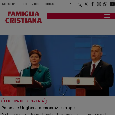
Riflessioni
Foto
Video
Podcast
Privacy Policy
Chi siamo
Contatti
Pubblicità
Attualità
Registrati
Redazione
Italia
ULTRACONSERVATORI
Cronaca
Politica
Mondo
Economia
Legalità
e
giustizia
Sport
Interviste
Papa
L'EUROPA CHE SPAVENTA
Papa
Polonia e Ungheria democrazie zoppe
Per l’attacco alla divisione dei poteri, l’Ue è pronta ad attivare la procedura