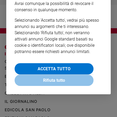
Avrai comunque la possibilità di revocare il
Ambiente
e
consenso in qualunque momento.
Creato
Selezionando 'Accetta tutto', vedrai più spesso
Volontariato
annunci su argomenti che ti interessano.
Diritti
Selezionando 'Rifiuta tutto', non verranno
Aziende
attivati annunci Google standard basati su
di
cookie o identificatori locali; ove disponibile
valore
potranno essere richiesti annunci limitati.
Caso
I SITI SAN PAOLO
NOTE LEGALI
della
GRUPPO EDITORIALE
PRIVACY POLICY
settimana
SAN PAOLO
ACCETTA TUTTO
INFORMATIVA
Migranti
BENESSERE
WHISTLEBLOWING
Diversità
Rifiuta tutto
SOCIAL
e
TELENOVA
inclusione
GAZZETTA D'ALBA
Costume
IL GIORNALINO
Cultura
EDICOLA SAN PAOLO
e
spettacoli