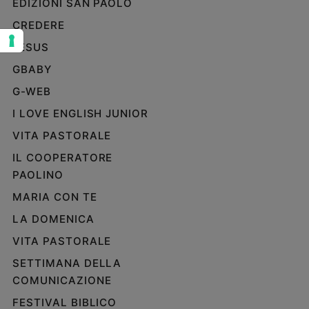
EDIZIONI SAN PAOLO
Sanremo
CREDERE
2026
JESUS
Cinema,
Tv
GBABY
e
G-WEB
streaming
Libri
I LOVE ENGLISH JUNIOR
Musica
VITA PASTORALE
Arte
IL COOPERATORE
PAOLINO
Famiglia
ed
MARIA CON TE
educazione
LA DOMENICA
Genitori
e
VITA PASTORALE
figli
SETTIMANA DELLA
Nonni
COMUNICAZIONE
Coppia
FESTIVAL BIBLICO
Scuola