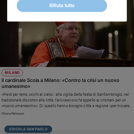
Rifiuta tutto
Policy
Chi
siamo
Contatti
Pubblicità
MILANO
Registrati
Il cardinale Scola a Milano: «Contro la crisi un nuovo
umanesimo»
Redazione
«Piedi per terra, occhi al cielo»: alla vigilia della festa di Sant'Ambrogio, nel
tradizionale discorso alla città, l'arcivescovo fa appello ai cristiani per un
«nuovo umanesimo». Di questo hanno bisogno città e regione «per trovare
Social
l’anima del loro futuro»
Chiara Pelizzoni
EDICOLA SAN PAOLO