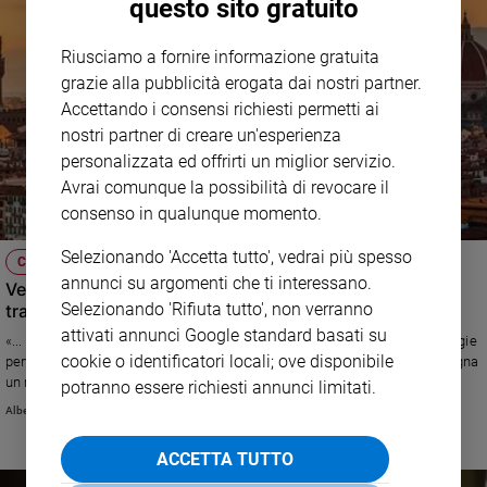
questo sito gratuito
e
giovani
Riusciamo a fornire informazione gratuita
Adolescenza
grazie alla pubblicità erogata dai nostri partner.
Bioetica
Accettando i consensi richiesti permetti ai
nostri partner di creare un'esperienza
personalizzata ed offrirti un miglior servizio.
Vai
Avrai comunque la possibilità di revocare il
consenso in qualunque momento.
Selezionando 'Accetta tutto', vedrai più spesso
Riflessioni
CHIESA
annunci su argomenti che ti interessano.
Verso Firenze: uscire, annunciare, abitare, educare,
Selezionando 'Rifiuta tutto', non verranno
trasfigurare
Foto
attivati annunci Google standard basati su
«... la modernità - con i suoi proclami sulla morte di Dio, le sue antropologie
cookie o identificatori locali; ove disponibile
pervase da volontà di potenza, le sue conquiste e le sue sfide - ci consegna
Video
un mondo provato da un individualismo che produce solitudine e
potranno essere richiesti annunci limitati.
abbandono, nuove povertà e disuguaglianze...»
Alberto Chiara
Podcast
ACCETTA TUTTO
Privacy