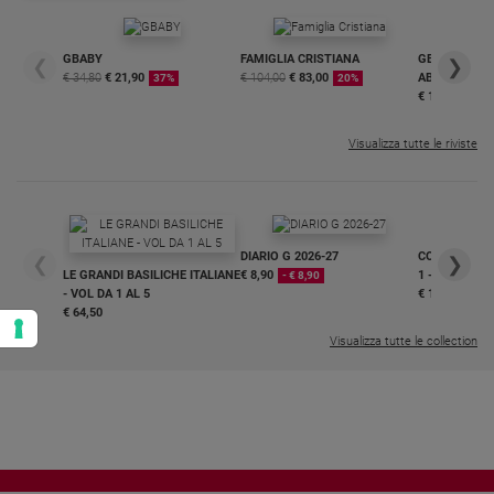
GBABY
FAMIGLIA CRISTIANA
GBABY DIGITA
❮
❯
€ 34,80
€ 21,90
€ 104,00
€ 83,00
ABBONAMEN
37%
20%
€ 16,99
Visualizza tutte le riviste
DIARIO G 2026-27
COLLANA ARS
❮
❯
LE GRANDI BASILICHE ITALIANE
€ 8,90
1 - 2
- € 8,90
- VOL DA 1 AL 5
€ 18,50
€ 64,50
Visualizza tutte le collection