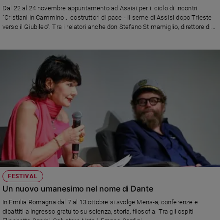
Chiesa
Dal 22 al 24 novembre appuntamento ad Assisi per il ciclo di incontri
Chiesa
"Cristiani in Cammino... costruttori di pace - Il seme di Assisi dopo Trieste
verso il Giubileo”. Tra i relatori anche don Stefano Stimamiglio, direttore di
Famiglia Cristiana
Fede
e
spiritualità
Santi
Devozione
e
fede
Parola
del
giorno
Santo
del
giorno
FESTIVAL
Un nuovo umanesimo nel nome di Dante
Società
e
In Emilia Romagna dal 7 al 13 ottobre si svolge Mens-a, conferenze e
valori
dibattiti a ingresso gratuito su scienza, storia, filosofia. Tra gli ospiti