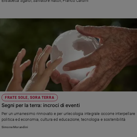
Elisabetta Sgarbi, Salvatore Natoli, Franco Cardini
Ambiente
e
Creato
Volontariato
Diritti
Aziende
di
valore
Caso
della
settimana
Migranti
Diversità
e
FRATE SOLE, SORA TERRA
inclusione
Segni per la terra: incroci di eventi
Costume
Per un umanesimo rinnovato e per un’ecologia integrale occorre interpellare
politica ed economia, cultura ed educazione, tecnologia e sostenibilità
Cultura
Simone Morandini
e
spettacoli