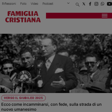
Riflessioni
Foto
Video
Podcast
Privacy Policy
Chi siamo
Contatti
Pubblicità
Attualità
Registrati
Redazione
Italia
UMANESIMO
Cronaca
Politica
Mondo
Economia
Legalità
e
giustizia
Sport
Interviste
Papa
VERSO IL GIUBILEO 2025
Papa
Ecco come incamminarsi, con fede, sulla strada di un
nuovo umanesimo